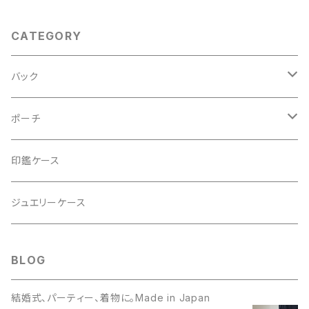
CATEGORY
バック
2Wayクラッチバッグ＆ハンドバッグ
ポーチ
ハンドバッグ・ショルダーバッグ
コロンとした大容量コスメポーチ
印鑑ケース
スマホショルダー、サコッシュ
ミニポーチ
ジュエリーケース
ミニサブバッグ
バッグチャーム型ポーチ
BLOG
トートーバッグ
結婚式、パーティー、着物に。Made in Japan