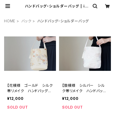
ハンドバッグ・ショルダーバッグ | ich
ie ichie TOKYO 結婚式、パーテ
ィー、特別な日のためのシルク帯のク
ラッチバック、ハンドバック
HOME
バック
ハンドバッグ・ショルダーバッグ
【花模様 ゴールド シルク
【鼓模様 シルバー シル
帯リメイク ハンドバッグ・
ク帯リメイク ハンドバッ
ショルダーバック】日常使
グ・ショルダーバック】日常
¥12,000
¥12,000
い、結婚式、パーティー、和
使い、結婚式、パーティー、
装に。
和装に。
SOLD OUT
SOLD OUT