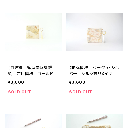
【西陣織 篠屋宗兵衛謹
【花丸模様 ベージュ・シル
製 若松模様 ゴールド
バー シルク帯リメイク
シルク帯リメイク バッグチ
バッグチャーム型スクエアポ
¥3,600
¥3,600
ャーム型スクエアポーチ】メ
ーチ】メイクポーチ 旅行
イクポーチ 旅行 誕生日
誕生日ギフトにも。
SOLD OUT
SOLD OUT
ギフトにも。