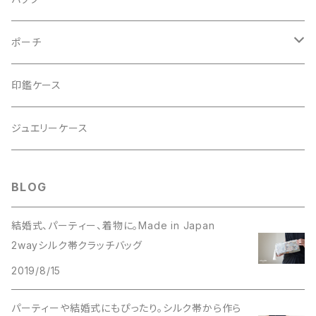
2Wayクラッチバッグ＆ハンドバッグ
ポーチ
ハンドバッグ・ショルダーバッグ
コロンとした大容量コスメポーチ
印鑑ケース
スマホショルダー、サコッシュ
ミニポーチ
ジュエリーケース
ミニサブバッグ
バッグチャーム型ポーチ
BLOG
トートーバッグ
結婚式、パーティー、着物に。Made in Japan
2wayシルク帯クラッチバッグ
コロンとしたハンドバッグ
2019/8/15
がま口バッグ
パーティーや結婚式にもぴったり。シルク帯から作ら