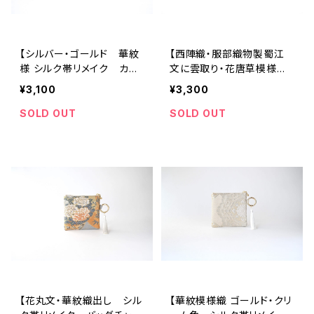
【シルバー・ゴールド 華紋
【西陣織・服部織物製蜀江
様 シルク帯リメイク カラ
文に雲取り・花唐草模様
ビナ付きミニポーチ】カード
シルク帯リメイク カラビナ
¥3,100
¥3,300
ポーチ、メイクポーチ、ミニ
付きミニポーチ】カードポー
財布、誕生日、外国人の方へ
チ、メイクポーチ、ミニ財布、
SOLD OUT
SOLD OUT
のギフトにも。
母の日ギフト、誕生日、外国
人の方へのギフトにも。
【花丸文・華紋織出し シル
【華紋模様織 ゴールド・クリ