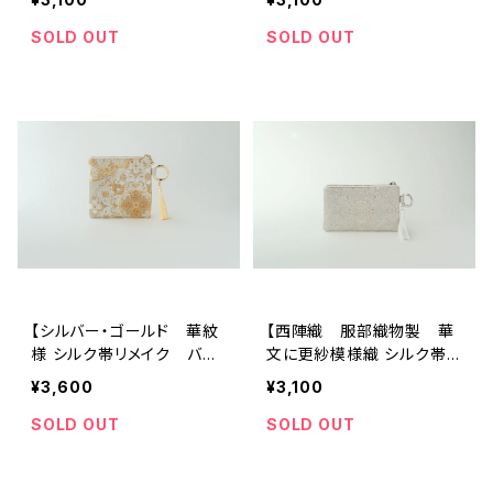
ードポーチ、メイクポーチ、ミ
ニポーチ】カードポーチ、メ
ニ財布、誕生日、外国人の方
イクポーチ、ミニ財布、誕生
SOLD OUT
SOLD OUT
へのギフトにも。
日、外国人の方へのギフトに
も。
【シルバー・ゴールド 華紋
【西陣織 服部織物製 華
様 シルク帯リメイク バッ
文に更紗模様織 シルク帯
グチャーム型スクエアポー
リメイク バッグチャーム型
¥3,600
¥3,100
チ】メイクポーチ 旅行 誕
ミニポーチ】カードポーチ、
生日ギフトにも。
メイクポーチ、ミニ財布、誕
SOLD OUT
SOLD OUT
生日、母の日、外国人の方へ
のギフトにも。