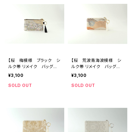
【桜 梅模様 ブラック シ
【桜 荒波青海波模様 シ
ルク帯 リメイク バッグチ
ルク帯 リメイク バッグチ
ャーム型ミニポーチ】カード
ャーム型ミニポーチ】カード
¥3,100
¥3,100
ケース、コインケース、メイ
ポーチ、メイクポーチ、ミニ
クポーチ 旅行 誕生日ギ
財布、誕生日、母の日、外国
SOLD OUT
SOLD OUT
フトにも。
人の方へのギフトにも。