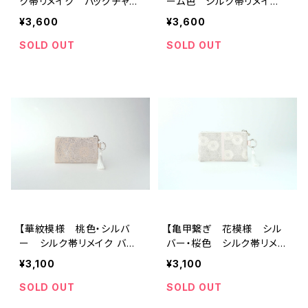
ク帯リメイク バッグチャー
ーム色 シルク帯リメイ
ム型スクエアポーチ】メイク
ク バッグチャーム型スク
¥3,600
¥3,600
ポーチ 旅行 誕生日ギフ
エアポーチ】メイクポーチ
トにも。
旅行 誕生日ギフトにも。
SOLD OUT
SOLD OUT
【華紋模様 桃色・シルバ
【亀甲繋ぎ 花模様 シル
ー シルク帯リメイク バッ
バー・桜色 シルク帯リメイ
グチャーム型ミニポーチ】カ
ク カラビナ付きミニポー
¥3,100
¥3,100
ードポーチ、メイクポーチ、ミ
チ】カードポーチ、メイクポ
ニ財布、誕生日、外国人の方
ーチ、ミニ財布、誕生日、外
SOLD OUT
SOLD OUT
へのギフトにも。
国人の方へのギフトにも。