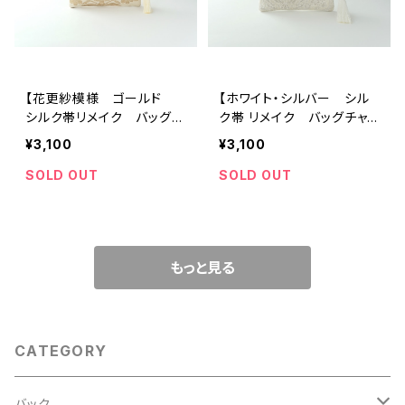
【花更紗模様 ゴールド
【ホワイト・シルバー シル
シルク帯リメイク バッグチ
ク帯 リメイク バッグチャ
ャーム型ミニポーチ】カード
ーム型ミニポーチ】カードケ
¥3,100
¥3,100
ケース、コインケース、メイ
ース、コインケース、メイク
クポーチ 旅行 誕生日ギ
ポーチ 旅行 誕生日ギフ
SOLD OUT
SOLD OUT
フト、母の日ギフトにも。
トにも。
もっと見る
CATEGORY
バック