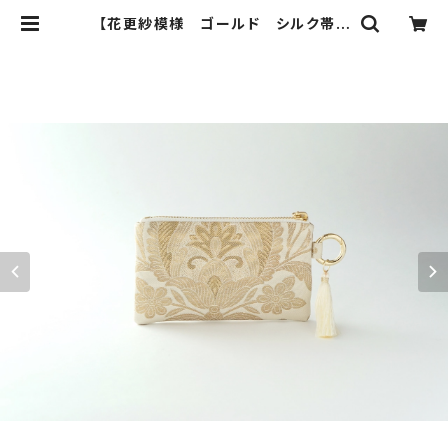
【花更紗模様 ゴールド シルク帯リ
メイク バッグチャーム型ミニポー
チ】カードケース、コインケース、メイ
クポーチ 旅行 誕生日ギフト、母の
日ギフトにも。 | ichie ichie TOKY
O 結婚式、パーティー、特別な日の
ためのシルク帯のクラッチバック、ハ
ンドバック