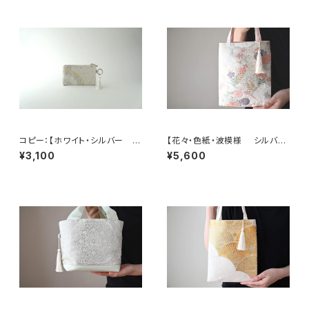
コピー：【ホワイト・シルバー シ
【花々・色紙・波模様 シルバ
ルク帯 リメイク バッグチャー
ー・薄ピンク シルク帯リメイク
¥3,100
¥5,600
ム型ミニポーチ】カードケース、
ミニサブバッグ フォーマルバッ
コインケース、メイクポーチ 旅
グ】日常使い、結婚式、パーティ
行 誕生日ギフト、母の日ギフト
ー、和装にも。
にも。