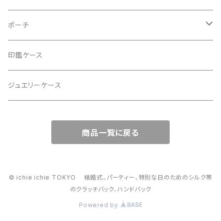
2Wayクラッチバッグ＆ハンドバッグ
ポーチ
ハンドバッグ・ショルダーバッグ
コロンとした大容量コスメポーチ
印鑑ケース
スマホショルダー、サコッシュ
ミニポーチ
ジュエリーケース
ミニサブバッグ
バッグチャーム型ポーチ
商品一覧に戻る
トートーバッグ
コロンとしたハンドバッグ
© ichie ichie TOKYO 結婚式、パーティー、特別な日のためのシルク帯
のクラッチバック、ハンドバック
がま口バッグ
Powered by