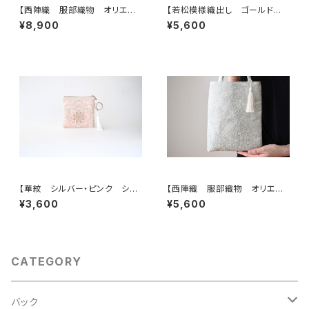
【西陣織 服部織物 オリエン
【若松模様織出し ゴールド
ト更紗 華紋様 薄グリーン・シ
シルク帯リメイク ミニサブバック
¥8,900
¥5,600
ルバー シルク帯リメイク トー
フォーマルバック】日常使い、結
トバッグ フォーマルバック】日常
婚式、パーティー、和装にも。
使い、結婚式、パーティー、和装
にも。
【華紋 シルバー・ピンク シル
【西陣織 服部織物 オリエン
ク帯リメイク バッグチャーム型
ト更紗 華紋様 薄グリーン・シ
¥3,600
¥5,600
スクエアポーチ】メイクポーチ
ルバー シルク帯リメイク ミニ
旅行 誕生日ギフトにも。
サブバック フォーマルバック】日
常使い、結婚式、パーティー、和
装にも。
CATEGORY
バック