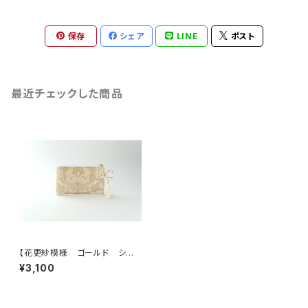
保存
シェア
LINE
ポスト
最近チェックした商品
【花更紗模様 ゴールド シル
ク帯リメイク バッグチャーム型
¥3,100
ミニポーチ】カードケース、コイ
ンケース、メイクポーチ 旅行
誕生日ギフト、母の日ギフトに
も。