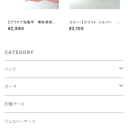
【プラチナ箔亀甲 華紋模様
コピー：【ホワイト・シルバー シ
シルク帯リメイク ミニポーチ】
ルク帯 リメイク バッグチャー
¥2,980
¥3,100
カードケース、ポーチ小さめ、ジ
ム型ミニポーチ】カードケース、
ュエリーポーチ。誕生日ギフトに
コインケース、メイクポーチ 旅
も。
行 誕生日ギフト、母の日ギフト
にも。
CATEGORY
バック
2Wayクラッチバッグ＆ハンドバッグ
ポーチ
ハンドバッグ・ショルダーバッグ
コロンとした大容量コスメポーチ
印鑑ケース
スマホショルダー、サコッシュ
ミニポーチ
ジュエリーケース