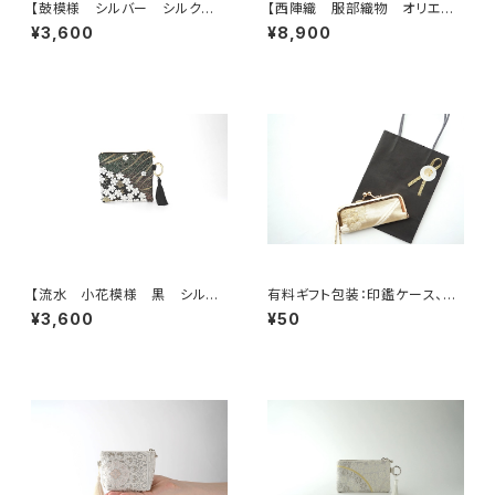
【鼓模様 シルバー シルク帯リ
【西陣織 服部織物 オリエン
メイク バッグチャーム型スクエ
ト更紗 華紋様 薄グリーン・シ
¥3,600
¥8,900
アポーチ】メイクポーチ 旅
ルバー シルク帯リメイク トー
行 誕生日ギフトにも。
トバッグ フォーマルバック】日常
使い、結婚式、パーティー、和装
にも。
【流水 小花模様 黒 シルク
有料ギフト包装：印鑑ケース、ミ
帯リメイク バッグチャーム型ス
ニジュエリケース用ミニショッピ
¥3,600
¥50
クエアポーチ】メイクポーチ 旅
ングバック
行 誕生日ギフトにも。