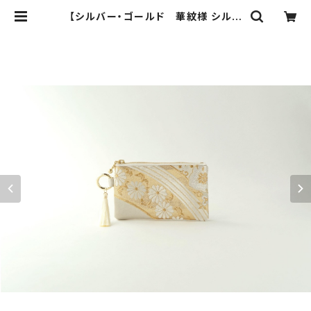
【シルバー・ゴールド 華紋様 シルク
帯 リメイク バッグチャーム型ミニポ
ーチ】カードポーチ、メイクポーチ、ミ
ニ財布、誕生日、外国人の方へのギフ
トにも。 | ichie ichie TOKYO
結婚式、パーティー、特別な日のため
のシルク帯のクラッチバック、ハンドバ
ック