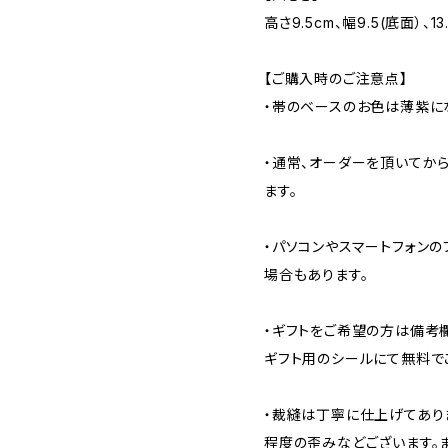
高さ9.5cm、幅9.5(底面）、1
【ご購入時のご注意点】
・帯のベースのお色は薄紫に
・通常、オーダーを頂いてから
ます。
・パソコンやスマートフォン
場合もあります。
・ギフトをご希望の方は備考
ギフト用のシールにて無料で
・裁縫は丁寧に仕上げてあり
程度の歪みなどございます。