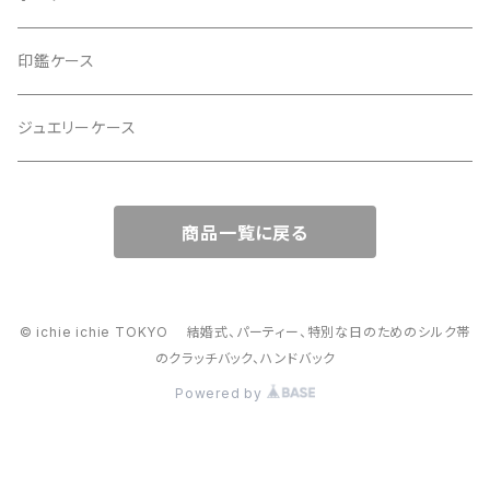
ハンドバッグ・ショルダーバッグ
コロンとした大容量コスメポーチ
印鑑ケース
スマホショルダー、サコッシュ
ミニポーチ
ジュエリーケース
ミニサブバッグ
バッグチャーム型ポーチ
商品一覧に戻る
トートーバッグ
コロンとしたハンドバッグ
© ichie ichie TOKYO 結婚式、パーティー、特別な日のためのシルク帯
のクラッチバック、ハンドバック
がま口バッグ
Powered by
2way スマホショルダー・ハンドバック、スマホショルダー