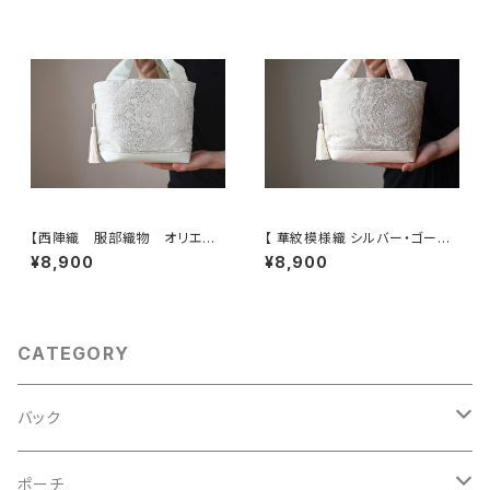
婚式、パーティー、和装にも。
【西陣織 服部織物 オリエン
【 華紋模様織 シルバー・ゴール
ト更紗 華紋様 薄グリーン・シ
ド 帯リメイク トート型バッグ】
¥8,900
¥8,900
ルバー シルク帯リメイク トー
日常使い、結婚式、パーティー、
トバッグ フォーマルバック】日常
お呼ばれの日に。
使い、結婚式、パーティー、和装
にも。
CATEGORY
バック
2Wayクラッチバッグ＆ハンドバッグ
ポーチ