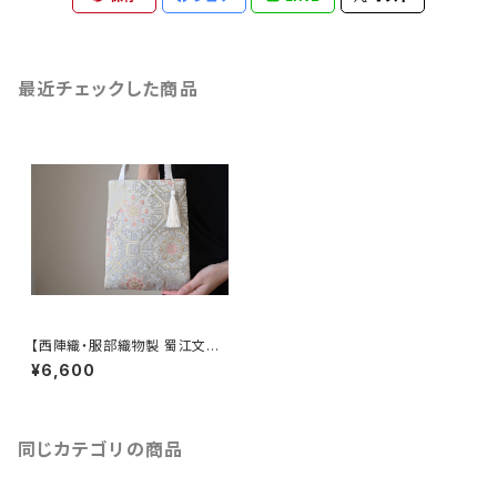
最近チェックした商品
【西陣織・服部織物製 蜀江文に
雲取り・花唐草模様 シルク帯
¥6,600
リメイク ミニサブバック フォーマ
ルバック】日常使い、結婚式、パ
ーティー、和装、入学式、卒業式
にも。
同じカテゴリの商品