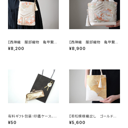
【西陣織 服部織物 亀甲繋ぎ
【西陣織 服部織物 亀甲繋ぎ
に鳳凰・花模様 帯リメイク
に鳳凰・花模様 帯リメイク ト
¥8,200
¥8,900
スマホショルダーバッグ】日常使
ートバッグ】日常使い、結婚式、パ
い、お呼ばれの日、結婚式バッ
ーティー、お呼ばれの日に。
グ、フォーマルバッグ、誕生日ギフ
トとしても。
有料ギフト包装：印鑑ケース、ミ
【若松模様織出し ゴールド
ニジュエリケース用ミニショッピ
シルク帯リメイク ミニサブバック
¥50
¥5,600
ングバック
フォーマルバック】日常使い、結