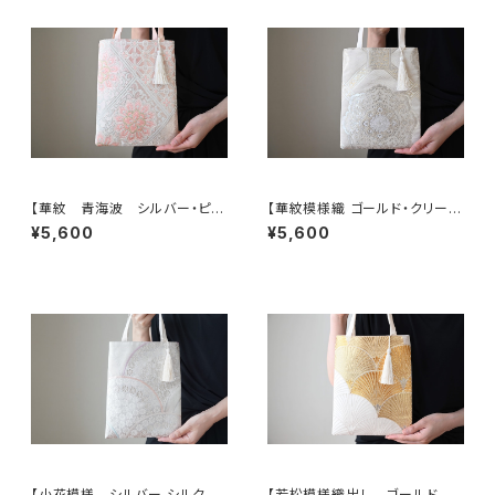
【華紋 青海波 シルバー・ピン
【華紋模様織 ゴールド・クリーム
ク シルク帯リメイク ミニサブ
色 シルク帯リメイク ミニサブ
¥5,600
¥5,600
バック フォーマルバック】日常使
バック フォーマルバック】日常使
い、結婚式、パーティー、和装、入
い、結婚式、パーティー、和装、入
学式、卒業式にも。
学式、卒業式にも。
【小花模様 シルバー シルク帯
【若松模様織出し ゴールド