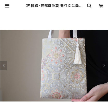
【西陣織・服部織物製 蜀江文に雲取
り・花唐草模様 シルク帯リメイク ミ
ニサブバック フォーマルバック】日常
使い、結婚式、パーティー、和装、入学
式、卒業式にも。 | ichie ichie TOK
YO 結婚式、パーティー、特別な日
のためのシルク帯のクラッチバック、
ハンドバック