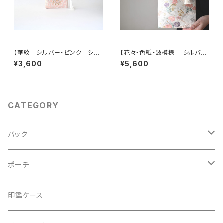
【華紋 シルバー・ピンク シル
【花々・色紙・波模様 シルバ
ク帯リメイク バッグチャーム型
ー・薄ピンク シルク帯リメイク
¥3,600
¥5,600
スクエアポーチ】メイクポーチ
ミニサブバッグ フォーマルバッ
旅行 誕生日ギフトにも。
グ】日常使い、結婚式、パーティ
ー、和装にも。
CATEGORY
バック
2Wayクラッチバッグ＆ハンドバッグ
ポーチ
ハンドバッグ・ショルダーバッグ
コロンとした大容量コスメポーチ
印鑑ケース