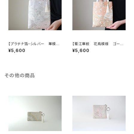
【プラチナ箔・シルバー 華模
【蜀江華紋 花鳥模様 ゴール
様 帯リメイク ミニサブバック
ド シルク 帯リメイク ミニサブ
¥5,600
¥5,600
フォーマルバック】結婚式、パー
バック フォーマルバック】日常使
ティー、和装バッグ、浴衣バッグに
い、結婚式、パーティー、和装に
も。
も。
その他の商品