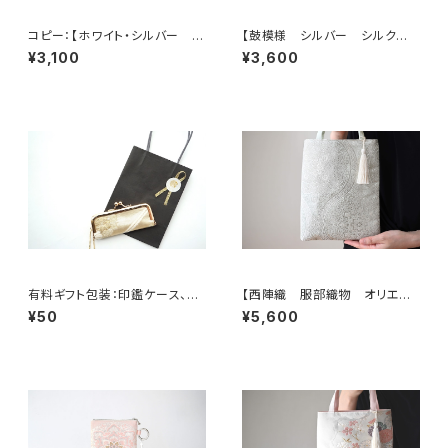
コピー：【ホワイト・シルバー シ
【鼓模様 シルバー シルク帯リ
ルク帯 リメイク バッグチャー
メイク バッグチャーム型スクエ
¥3,100
¥3,600
ム型ミニポーチ】カードケース、
アポーチ】メイクポーチ 旅
コインケース、メイクポーチ 旅
行 誕生日ギフトにも。
行 誕生日ギフト、母の日ギフト
にも。
有料ギフト包装：印鑑ケース、ミ
【西陣織 服部織物 オリエン
ニジュエリケース用ミニショッピ
ト更紗 華紋様 薄グリーン・シ
¥50
¥5,600
ングバック
ルバー シルク帯リメイク ミニ
サブバック フォーマルバック】日
常使い、結婚式、パーティー、和
装にも。