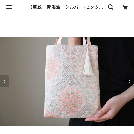
【華紋 青海波 シルバー・ピンク
シルク帯リメイク ミニサブバック フォ
ーマルバック】日常使い、結婚式、パー
ティー、和装、入学式、卒業式にも。 | i
chie ichie TOKYO 結婚式、パー
ティー、特別な日のためのシルク帯の
クラッチバック、ハンドバック