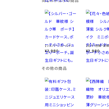
同じカテゴリの商品
【シルバー・ゴールド
【花々・色紙・
華紋様 シルク帯 ポー
シルバー・薄紫 
¥2,980
¥2,980
チ】カードケース、ポー
リメイク ミニポ
チ小さめ、ジュエリーポ
カードケース、ポ
ーチ。誕生日ギフトにも。
さめ、誕生日ギフ
も。
その他の商品