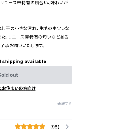
にリユース帯特有の風合い、味わいが
の若干の小さな汚れ、生地のホツレな
また、リユース帯特有の匂いなどある
ご了承お願いいたします。
l shipping available
Sold out
にお住まいの方向け
通報する
(98)