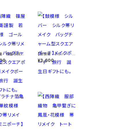
織 篠屋宗兵衛
【鼓模様 シルバー シ
 若松模様 ゴー
ルク帯リメイク バッグ
600
¥3,600
シルク帯リメイ
チャーム型スクエアポ
ッグチャーム型ス
ーチ】メイクポーチ 旅
ポーチ】メイクポ
行 誕生日ギフトにも。
 旅行 誕生日ギ
も。