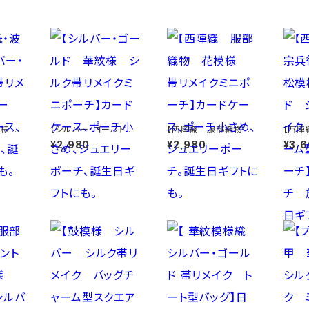
波模様
【シルバー・ゴールド
【西陣織 服部織物
【西陣
シルク帯
華紋様 シルク帯リメ
花模様 帯リメイクミニ
謹製
¥2,980
¥2,980
¥3,
ーチ】
イクミニポーチ】カード
ポーチ】カードケース、
ルド 
ーチ小
ケース、ポーチ小さめ、
ポーチ小さめ、ジュエリ
ク バ
トに
ジュエリーポーチ、誕生
ーポーチ。誕生日ギフト
クエア
日ギフトにも。
にも。
ーチ
フトに