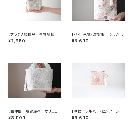
【プラチナ箔亀甲 華紋模様
【花々・色紙・波模様 シルバ
シルク帯リメイク ミニポーチ】
ー・薄ピンク シルク帯リメイク
¥2,980
¥5,600
カードケース、ポーチ小さめ、ジ
ミニサブバッグ フォーマルバッ
ュエリーポーチ。誕生日ギフトに
グ】日常使い、結婚式、パーティ
も。
ー、和装にも。
【西陣織 服部織物 オリエン
【華紋 シルバー・ピンク シル
ト更紗 華紋様 薄グリーン・シ
ク帯リメイク バッグチャーム型
¥8,900
¥3,600
ルバー シルク帯リメイク トー
スクエアポーチ】メイクポーチ
トバッグ フォーマルバック】日常
旅行 誕生日ギフトにも。
使い、結婚式、パーティー、和装