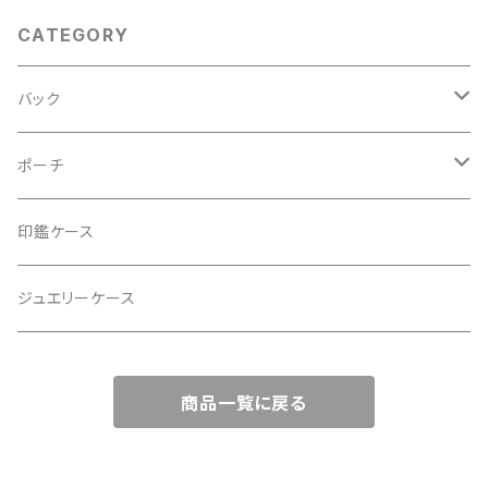
にも。
CATEGORY
バック
2Wayクラッチバッグ＆ハンドバッグ
ポーチ
ハンドバッグ・ショルダーバッグ
コロンとした大容量コスメポーチ
印鑑ケース
スマホショルダー、サコッシュ
ミニポーチ
ジュエリーケース
ミニサブバッグ
バッグチャーム型ポーチ
商品一覧に戻る
トートーバッグ