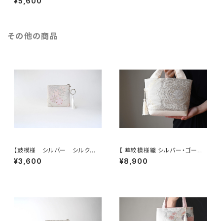
¥5,600
。結婚式やパーティーに。
その他の商品
【鼓模様 シルバー シルク帯リ
【 華紋模様織 シルバー・ゴール
メイク バッグチャーム型スクエ
ド 帯リメイク トート型バッグ】
¥3,600
¥8,900
アポーチ】メイクポーチ 旅
日常使い、結婚式、パーティー、
行 誕生日ギフトにも。
お呼ばれの日に。