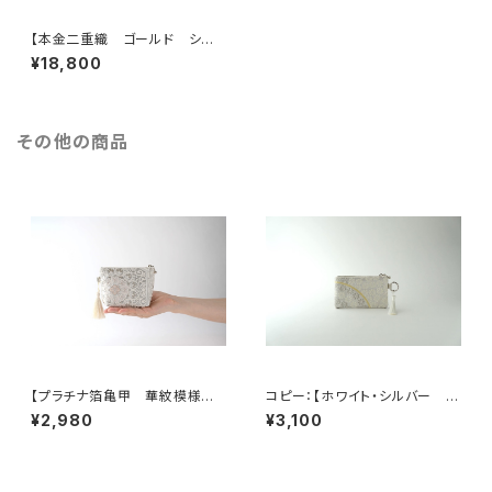
【本金二重織 ゴールド シル
ク帯リメイク 2Wayクラッチバ
¥18,800
ック＆ハンドバック】結婚式やパ
ーティーに。
その他の商品
【プラチナ箔亀甲 華紋模様
コピー：【ホワイト・シルバー シ
シルク帯リメイク ミニポーチ】
ルク帯 リメイク バッグチャー
¥2,980
¥3,100
カードケース、ポーチ小さめ、ジ
ム型ミニポーチ】カードケース、
ュエリーポーチ。誕生日ギフトに
コインケース、メイクポーチ 旅
も。
行 誕生日ギフト、母の日ギフト
にも。