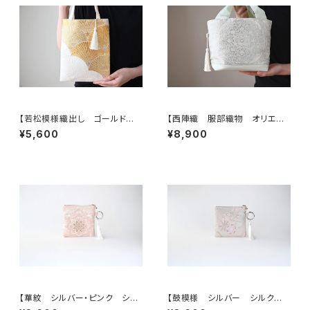
【若松模様織出し ゴールド
【西陣織 服部織物 オリエン
シルク帯リメイク ミニサブバック
ト更紗 華紋様 薄グリーン・シ
¥5,600
¥8,900
フォーマルバック】日常使い、結
ルバー シルク帯リメイク トー
婚式、パーティー、和装にも。
トバッグ フォーマルバック】日常
使い、結婚式、パーティー、和装
にも。
【華紋 シルバー・ピンク シル
【鼓模様 シルバー シルク帯リ
ク帯リメイク バッグチャーム型
メイク バッグチャーム型スクエ