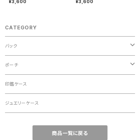
¥3,600
¥3,600
スクエアポーチ】メイクポーチ
アポーチ】メイクポーチ 旅
旅行 誕生日ギフトにも。
行 誕生日ギフトにも。
CATEGORY
バック
2Wayクラッチバッグ＆ハンドバッグ
ポーチ
ハンドバッグ・ショルダーバッグ
コロンとした大容量コスメポーチ
印鑑ケース
スマホショルダー、サコッシュ
ミニポーチ
ジュエリーケース
ミニサブバッグ
バッグチャーム型ポーチ
商品一覧に戻る