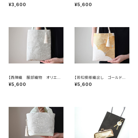
帯リメイク バッグチャーム型ス
シルク 帯リメイク ミニサブバッ
¥3,600
¥5,600
クエアポーチ】メイクポーチ 旅
ク フォーマルバック】日常使い、
行 誕生日ギフトにも。
結婚式、パーティー、和装にも。
【西陣織 服部織物 オリエン
【若松模様織出し ゴールド
ト更紗 華紋様 薄グリーン・シ
シルク帯リメイク ミニサブバック
¥5,600
¥5,600
ルバー シルク帯リメイク ミニ
フォーマルバック】日常使い、結
サブバック フォーマルバック】日
婚式、パーティー、和装にも。
常使い、結婚式、パーティー、和
装にも。