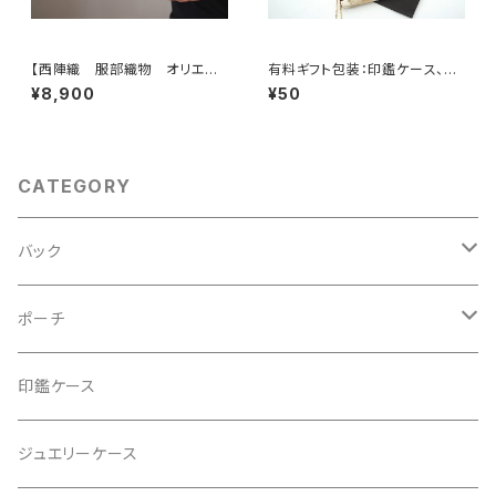
【西陣織 服部織物 オリエン
有料ギフト包装：印鑑ケース、ミ
ト更紗 華紋様 薄グリーン・シ
ニジュエリケース用ミニショッピ
¥8,900
¥50
ルバー シルク帯リメイク トー
ングバック
トバッグ フォーマルバック】日常
使い、結婚式、パーティー、和装
にも。
CATEGORY
バック
2Wayクラッチバッグ＆ハンドバッグ
ポーチ
ハンドバッグ・ショルダーバッグ
コロンとした大容量コスメポーチ
印鑑ケース
スマホショルダー、サコッシュ
ミニポーチ
ジュエリーケース