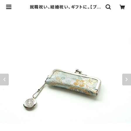
就職祝い、結婚祝い、ギフトに。【ブル
ー シルク帯 印鑑ケース】がま口、
帯リメイク | ichie ichie TOKYO
結婚式、パーティー、特別な日のた
めのシルク帯のクラッチバック、ハンド
バック