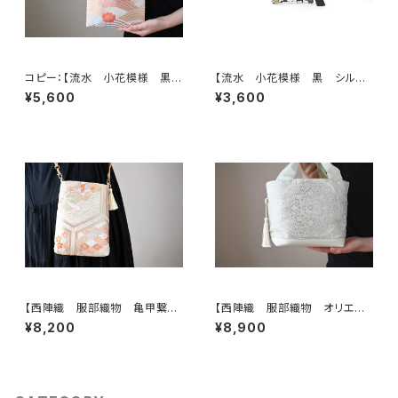
コピー：【流水 小花模様 黒
【流水 小花模様 黒 シルク
シルク 帯リメイク ミニサブバッ
帯リメイク バッグチャーム型ス
¥5,600
¥3,600
ク フォーマルバック】日常使い、
クエアポーチ】メイクポーチ 旅
結婚式、パーティー、和装にも。
行 誕生日ギフトにも。
【西陣織 服部織物 亀甲繋ぎ
【西陣織 服部織物 オリエン
に鳳凰・花模様 帯リメイク
ト更紗 華紋様 薄グリーン・シ
¥8,200
¥8,900
スマホショルダーバッグ】日常使
ルバー シルク帯リメイク トー
い、お呼ばれの日、結婚式バッ
トバッグ フォーマルバック】日常
グ、フォーマルバッグ、誕生日ギフ
使い、結婚式、パーティー、和装
トとしても。
にも。