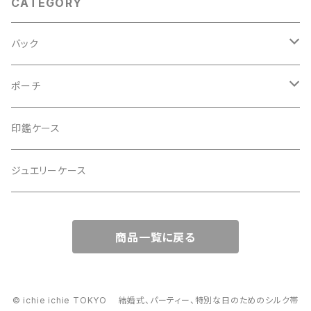
CATEGORY
バック
2Wayクラッチバッグ＆ハンドバッグ
ポーチ
ハンドバッグ・ショルダーバッグ
コロンとした大容量コスメポーチ
印鑑ケース
スマホショルダー、サコッシュ
ミニポーチ
ジュエリーケース
ミニサブバッグ
バッグチャーム型ポーチ
商品一覧に戻る
トートーバッグ
コロンとしたハンドバッグ
© ichie ichie TOKYO 結婚式、パーティー、特別な日のためのシルク帯