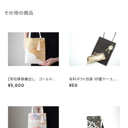
その他の商品
【若松模様織出し ゴールド
有料ギフト包装：印鑑ケース、ミ
シルク帯リメイク ミニサブバック
ニジュエリケース用ミニショッピ
¥5,600
¥50
フォーマルバック】日常使い、結
ングバック
婚式、パーティー、和装にも。