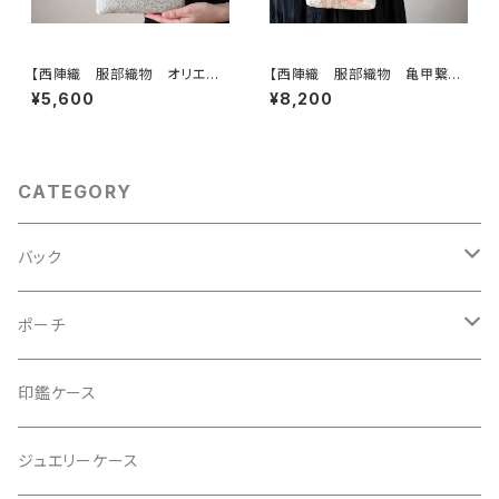
【西陣織 服部織物 オリエン
【西陣織 服部織物 亀甲繋ぎ
ト更紗 華紋様 薄グリーン・シ
に鳳凰・花模様 帯リメイク
¥5,600
¥8,200
ルバー シルク帯リメイク ミニ
スマホショルダーバッグ】日常使
サブバック フォーマルバック】日
い、お呼ばれの日、結婚式バッ
常使い、結婚式、パーティー、和
グ、フォーマルバッグ、誕生日ギフ
装にも。
トとしても。
CATEGORY
バック
2Wayクラッチバッグ＆ハンドバッグ
ポーチ
ハンドバッグ・ショルダーバッグ
コロンとした大容量コスメポーチ
印鑑ケース
スマホショルダー、サコッシュ
ミニポーチ
ジュエリーケース