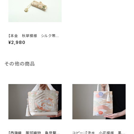
【本金 秋草模様 シルク帯
印鑑ケース】結婚祝い、誕生日の
¥2,980
ギフトに。がま口、帯リメイク
その他の商品
【西陣織 服部織物 亀甲繋ぎ
コピー：【流水 小花模様 黒