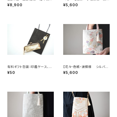
に鳳凰・花模様 帯リメイク ト
シルク 帯リメイク ミニサブバッ
¥8,900
¥5,600
ートバッグ】日常使い、結婚式、パ
ク フォーマルバック】日常使い、
ーティー、お呼ばれの日に。
結婚式、パーティー、和装にも。
有料ギフト包装：印鑑ケース、ミ
【花々・色紙・波模様 シルバ
ニジュエリケース用ミニショッピ
ー・薄ピンク シルク帯リメイク
¥50
¥5,600
ングバック
ミニサブバッグ フォーマルバッ
グ】日常使い、結婚式、パーティ
ー、和装にも。