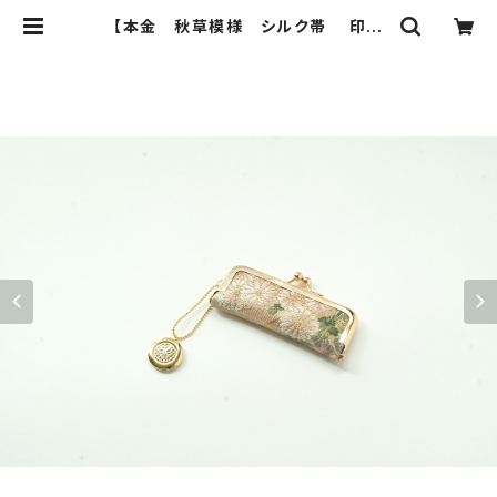
【本金 秋草模様 シルク帯 印鑑
ケース】結婚祝い、誕生日のギフトに。
がま口、帯リメイク | ichie ichie T
OKYO 結婚式、パーティー、特別な
日のためのシルク帯のクラッチバッ
ク、ハンドバック