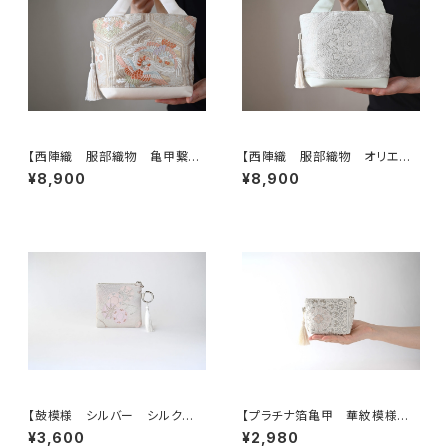
【西陣織 服部織物 亀甲繋ぎ
【西陣織 服部織物 オリエン
に鳳凰・花模様 帯リメイク ト
ト更紗 華紋様 薄グリーン・シ
¥8,900
¥8,900
ートバッグ】日常使い、結婚式、パ
ルバー シルク帯リメイク トー
ーティー、お呼ばれの日に。
トバッグ フォーマルバック】日常
使い、結婚式、パーティー、和装
にも。
【鼓模様 シルバー シルク帯リ
【プラチナ箔亀甲 華紋模様
メイク バッグチャーム型スクエ
シルク帯リメイク ミニポーチ】
¥3,600
¥2,980
アポーチ】メイクポーチ 旅
カードケース、ポーチ小さめ、ジ