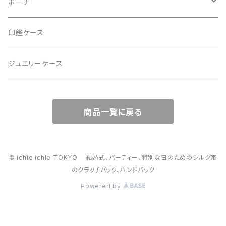
2Wayクラッチバッグ＆ハンドバッグ
ポーチ
ハンドバッグ・ショルダーバッグ
コロンとした大容量コスメポーチ
印鑑ケース
スマホショルダー、サコッシュ
ミニポーチ
ジュエリーケース
ミニサブバッグ
バッグチャーム型ポーチ
商品一覧に戻る
トートーバッグ
コロンとしたハンドバッグ
© ichie ichie TOKYO 結婚式、パーティー、特別な日のためのシルク帯
のクラッチバック、ハンドバック
がま口バッグ
Powered by
2way スマホショルダー・ハンドバック、スマホショルダー