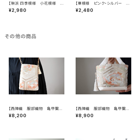
【琳派 四季模様 小花模様 シ
【華模様 ピンク・シルバー シ
ルク帯 印鑑ケース】結婚祝
ルク帯 印鑑ケース】がま口、
¥2,980
¥2,480
い、誕生日ギフト、出産祝い、就
帯リメイク。結婚祝い、誕生日
職祝いに。がま口、帯リメイク
に。
その他の商品
【西陣織 服部織物 亀甲繋ぎ
【西陣織 服部織物 亀甲繋ぎ
に鳳凰・花模様 帯リメイク
に鳳凰・花模様 帯リメイク ト
¥8,200
¥8,900
スマホショルダーバッグ】日常使
ートバッグ】日常使い、結婚式、パ
い、お呼ばれの日、結婚式バッ
ーティー、お呼ばれの日に。
グ、フォーマルバッグ、誕生日ギフ
トとしても。