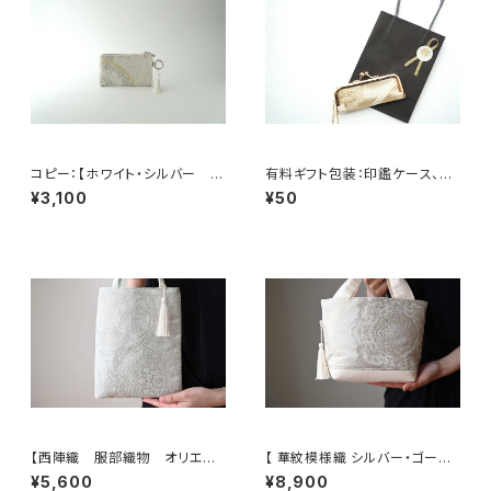
コピー：【ホワイト・シルバー シ
有料ギフト包装：印鑑ケース、ミ
ルク帯 リメイク バッグチャー
ニジュエリケース用ミニショッピ
¥3,100
¥50
ム型ミニポーチ】カードケース、
ングバック
コインケース、メイクポーチ 旅
行 誕生日ギフト、母の日ギフト
にも。
【西陣織 服部織物 オリエン
【 華紋模様織 シルバー・ゴール
ト更紗 華紋様 薄グリーン・シ
ド 帯リメイク トート型バッグ】
¥5,600
¥8,900
ルバー シルク帯リメイク ミニ
日常使い、結婚式、パーティー、