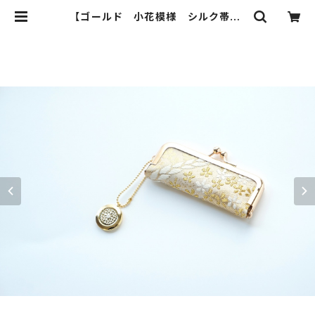
【ゴールド 小花模様 シルク帯
印鑑ケース】がま口、帯リメイク。結婚
祝い、誕生日に。（GM12) | ichie ic
hie TOKYO 結婚式、パーティー、
特別な日のためのシルク帯のクラッチ
バック、ハンドバック