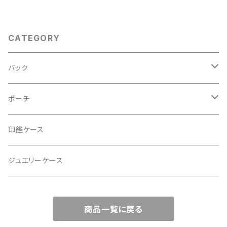
サブバック フォーマルバック】日
お呼ばれの日に。
常使い、結婚式、パーティー、和
装にも。
CATEGORY
バック
2Wayクラッチバッグ＆ハンドバッグ
ポーチ
ハンドバッグ・ショルダーバッグ
コロンとした大容量コスメポーチ
印鑑ケース
スマホショルダー、サコッシュ
ミニポーチ
ジュエリーケース
ミニサブバッグ
バッグチャーム型ポーチ
商品一覧に戻る
トートーバッグ