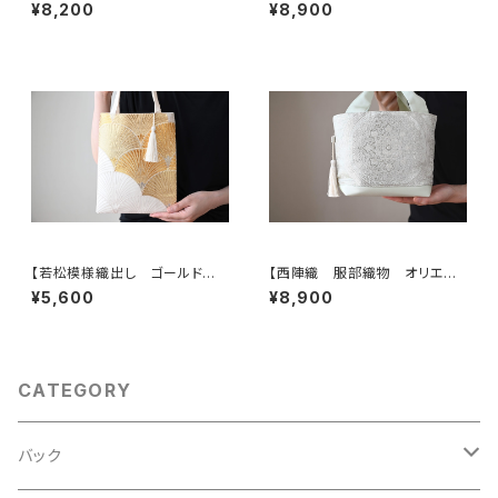
に鳳凰・花模様 帯リメイク
に鳳凰・花模様 帯リメイク ト
¥8,200
¥8,900
スマホショルダーバッグ】日常使
ートバッグ】日常使い、結婚式、パ
い、お呼ばれの日、結婚式バッ
ーティー、お呼ばれの日に。
グ、フォーマルバッグ、誕生日ギフ
トとしても。
【若松模様織出し ゴールド
【西陣織 服部織物 オリエン
シルク帯リメイク ミニサブバック
ト更紗 華紋様 薄グリーン・シ
¥5,600
¥8,900
フォーマルバック】日常使い、結
ルバー シルク帯リメイク トー
婚式、パーティー、和装にも。
トバッグ フォーマルバック】日常
使い、結婚式、パーティー、和装
にも。
CATEGORY
バック