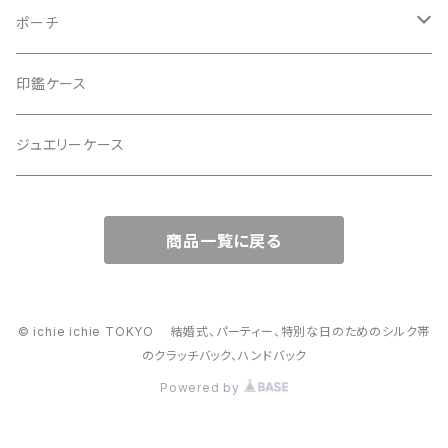
2Wayクラッチバッグ＆ハンドバッグ
ポーチ
ハンドバッグ・ショルダーバッグ
コロンとした大容量コスメポーチ
印鑑ケース
スマホショルダー、サコッシュ
ミニポーチ
ジュエリーケース
ミニサブバッグ
バッグチャーム型ポーチ
商品一覧に戻る
トートーバッグ
コロンとしたハンドバッグ
© ichie ichie TOKYO 結婚式、パーティー、特別な日のためのシルク帯
のクラッチバック、ハンドバック
がま口バッグ
Powered by