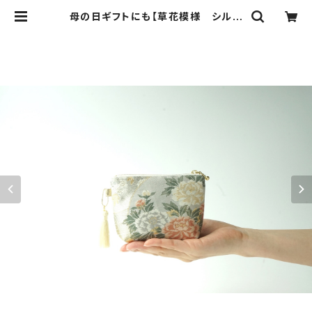
母の日ギフトにも【草花模様 シルク
帯 ミニポーチ】化粧ポーチ、カードケ
ース、ポーチ小さめ、ジュエリーポー
チ、帯リメイク(1MP1) | ichie ichie
TOKYO 結婚式、パーティー、特別
な日のためのシルク帯のクラッチバッ
ク、ハンドバック