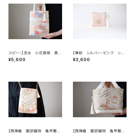
コピー：【流水 小花模様 黒
【華紋 シルバー・ピンク シル
シルク 帯リメイク ミニサブバッ
ク帯リメイク バッグチャーム型
¥5,600
¥3,600
ク フォーマルバック】日常使い、
スクエアポーチ】メイクポーチ
結婚式、パーティー、和装にも。
旅行 誕生日ギフトにも。
【西陣織 服部織物 亀甲繋ぎ
【西陣織 服部織物 亀甲繋ぎ