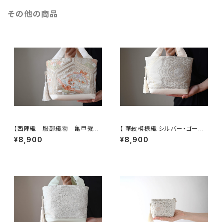
その他の商品
【西陣織 服部織物 亀甲繋ぎ
【 華紋模様織 シルバー・ゴール
に鳳凰・花模様 帯リメイク ト
ド 帯リメイク トート型バッグ】
¥8,900
¥8,900
ートバッグ】日常使い、結婚式、パ
日常使い、結婚式、パーティー、
ーティー、お呼ばれの日に。
お呼ばれの日に。