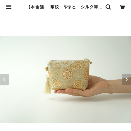
【本金箔 華紋 やまと シルク帯
シルク帯 ミニポーチ】化粧ポーチ、
カードケース、ポーチ小さめ、ジュエリ
ーポーチ、帯リメイク。敬老の日、誕生
日ギフトにも。 | ichie ichie TOKY
O 結婚式、パーティー、特別な日の
ためのシルク帯のクラッチバック、ハ
ンドバック