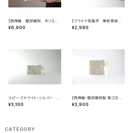
【西陣織 服部織物 オリエン
【プラチナ箔亀甲 華紋模様
ト更紗 華紋様 薄グリーン・シ
シルク帯リメイク ミニポーチ】
¥8,900
¥2,980
ルバー シルク帯リメイク トー
カードケース、ポーチ小さめ、ジ
トバッグ フォーマルバック】日常
ュエリーポーチ。誕生日ギフトに
使い、結婚式、パーティー、和装
も。
にも。
コピー：【ホワイト・シルバー シ
【西陣織・服部織物製 蜀江文に
ルク帯 リメイク バッグチャー
雲取り・花唐草模様 シルク帯
¥3,100
¥3,900
ム型ミニポーチ】カードケース、
リメイク バッグチャーム型スク
コインケース、メイクポーチ 旅
エアポーチ】メイクポーチ 旅
行 誕生日ギフト、母の日ギフト
行 母の日ギフト、誕生日ギフト
にも。
にも。
CATEGORY