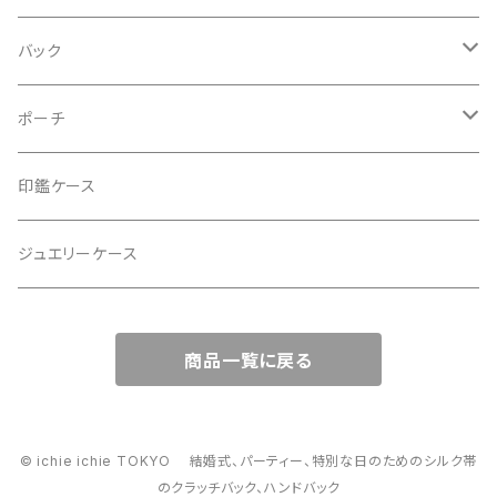
バック
2Wayクラッチバッグ＆ハンドバッグ
ポーチ
ハンドバッグ・ショルダーバッグ
コロンとした大容量コスメポーチ
印鑑ケース
スマホショルダー、サコッシュ
ミニポーチ
ジュエリーケース
ミニサブバッグ
バッグチャーム型ポーチ
商品一覧に戻る
トートーバッグ
コロンとしたハンドバッグ
© ichie ichie TOKYO 結婚式、パーティー、特別な日のためのシルク帯
のクラッチバック、ハンドバック