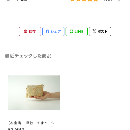
保存
シェア
LINE
ポスト
最近チェックした商品
【本金箔 華紋 やまと シル
ク帯 シルク帯 ミニポーチ】化
¥2,980