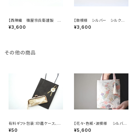
【西陣織 篠屋宗兵衛謹製 若
【鼓模様 シルバー シルク帯リ
松模様 ゴールド シルク帯リ
メイク バッグチャーム型スクエ
¥3,600
¥3,600
メイク バッグチャーム型スクエ
アポーチ】メイクポーチ 旅
アポーチ】メイクポーチ 旅
行 誕生日ギフトにも。
行 誕生日ギフトにも。
その他の商品
有料ギフト包装：印鑑ケース、ミ
【花々・色紙・波模様 シルバ
ニジュエリケース用ミニショッピ
ー・薄ピンク シルク帯リメイク
¥50
¥5,600
ングバック
ミニサブバッグ フォーマルバッ