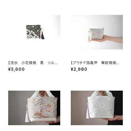
グ】日常使い、結婚式、パーティ
ー、和装にも。
【流水 小花模様 黒 シルク
【プラチナ箔亀甲 華紋模様
帯リメイク バッグチャーム型ス
シルク帯リメイク ミニポーチ】
¥3,600
¥2,980
クエアポーチ】メイクポーチ 旅
カードケース、ポーチ小さめ、ジ
行 誕生日ギフトにも。
ュエリーポーチ。誕生日ギフトに
も。