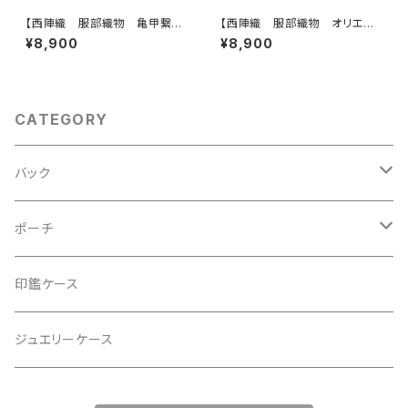
【西陣織 服部織物 亀甲繋ぎ
【西陣織 服部織物 オリエン
に鳳凰・花模様 帯リメイク ト
ト更紗 華紋様 薄グリーン・シ
¥8,900
¥8,900
ートバッグ】日常使い、結婚式、パ
ルバー シルク帯リメイク トー
ーティー、お呼ばれの日に。
トバッグ フォーマルバック】日常
使い、結婚式、パーティー、和装
にも。
CATEGORY
バック
2Wayクラッチバッグ＆ハンドバッグ
ポーチ
ハンドバッグ・ショルダーバッグ
コロンとした大容量コスメポーチ
印鑑ケース
スマホショルダー、サコッシュ
ミニポーチ
ジュエリーケース
ミニサブバッグ
バッグチャーム型ポーチ