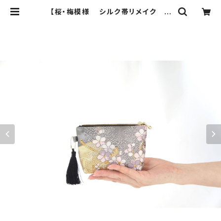
【桜・梅模様 シルク帯リメイク ミ
ニポーチ】化粧ポーチ、カードケース、
ポーチ小さめ、ジュエリーポーチ、帯リ
メイク。誕生日ギフトにも。 | ichie ic
hie TOKYO 結婚式、パーティー、
特別な日のためのシルク帯のクラッチ
バック、ハンドバック