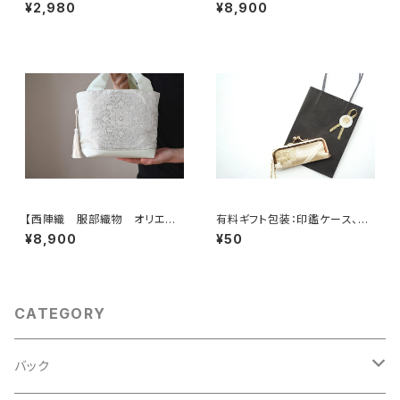
シルク帯リメイク ミニポーチ】
に鳳凰・花模様 帯リメイク ト
¥2,980
¥8,900
カードケース、ポーチ小さめ、ジ
ートバッグ】日常使い、結婚式、パ
ュエリーポーチ。誕生日ギフトに
ーティー、お呼ばれの日に。
も。
【西陣織 服部織物 オリエン
有料ギフト包装：印鑑ケース、ミ
ト更紗 華紋様 薄グリーン・シ
ニジュエリケース用ミニショッピ
¥8,900
¥50
ルバー シルク帯リメイク トー
ングバック
トバッグ フォーマルバック】日常
使い、結婚式、パーティー、和装
にも。
CATEGORY
バック