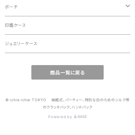
2Wayクラッチバッグ＆ハンドバッグ
ポーチ
ハンドバッグ・ショルダーバッグ
コロンとした大容量コスメポーチ
印鑑ケース
スマホショルダー、サコッシュ
ミニポーチ
ジュエリーケース
ミニサブバッグ
バッグチャーム型ポーチ
商品一覧に戻る
トートーバッグ
コロンとしたハンドバッグ
© ichie ichie TOKYO 結婚式、パーティー、特別な日のためのシルク帯
のクラッチバック、ハンドバック
がま口バッグ
Powered by