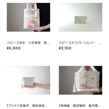
コピー：【流水 小花模様 黒
コピー：【ホワイト・シルバー シ
シルク 帯リメイク ミニサブバッ
ルク帯 リメイク バッグチャー
¥5,600
¥3,100
ク フォーマルバック】日常使い、
ム型ミニポーチ】カードケース、
結婚式、パーティー、和装にも。
コインケース、メイクポーチ 旅
行 誕生日ギフト、母の日ギフト
にも。
【プラチナ箔亀甲 華紋模様
【西陣織 服部織物 亀甲繋ぎ