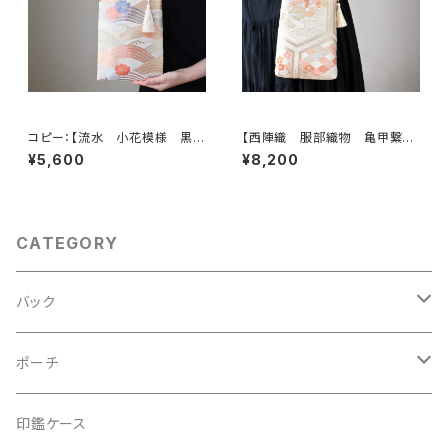
コピー：【流水 小花模様 黒
【西陣織 服部織物 亀甲繋ぎ
シルク 帯リメイク ミニサブバッ
に鳳凰・花模様 帯リメイク
¥5,600
¥8,200
ク フォーマルバック】日常使い、
スマホショルダーバッグ】日常使
結婚式、パーティー、和装にも。
い、お呼ばれの日、結婚式バッ
グ、フォーマルバッグ、誕生日ギフ
トとしても。
CATEGORY
バック
2Wayクラッチバッグ＆ハンドバッグ
ポーチ
ハンドバッグ・ショルダーバッグ
コロンとした大容量コスメポーチ
印鑑ケース