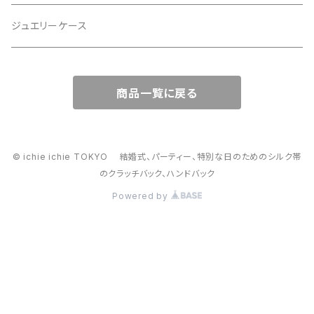
スマホショルダー、サコッシュ
ミニポーチ
ジュエリーケース
ミニサブバッグ
バッグチャーム型ポーチ
商品一覧に戻る
トートーバッグ
コロンとしたハンドバッグ
© ichie ichie TOKYO 結婚式、パーティー、特別な日のためのシルク帯
のクラッチバック、ハンドバック
がま口バッグ
Powered by
2way スマホショルダー・ハンドバック、スマホショルダー
かごバッグ