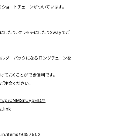
のショートチェーンがついています。
。
にしたり、クラッチにしたり2wayでご
ショルダーバックになるロングチェーンを
けておくことができ便利です。
ご注文ください。
com/p/CNMSnUygElD/?
_link
se.in/items/9457902