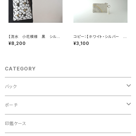
【流水 小花模様 黒 シルク
コピー：【ホワイト・シルバー シ
帯リメイク スマホショルダーバ
ルク帯 リメイク バッグチャー
¥8,200
¥3,100
ッグ】日常使い、お呼ばれの日、
ム型ミニポーチ】カードケース、
結婚式バッグ、フォーマルバッグ、
コインケース、メイクポーチ 旅
誕生日ギフト、母の日ギフトとし
行 誕生日ギフト、母の日ギフト
ても。
にも。
CATEGORY
バック
2Wayクラッチバッグ＆ハンドバッグ
ポーチ
ハンドバッグ・ショルダーバッグ
コロンとした大容量コスメポーチ
印鑑ケース