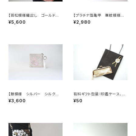
【若松模様織出し ゴールド
【プラチナ箔亀甲 華紋模様
シルク帯リメイク ミニサブバック
シルク帯リメイク ミニポーチ】
¥5,600
¥2,980
フォーマルバック】日常使い、結
カードケース、ポーチ小さめ、ジ
婚式、パーティー、和装にも。
ュエリーポーチ。誕生日ギフトに
も。
【鼓模様 シルバー シルク帯リ
有料ギフト包装：印鑑ケース、ミ
メイク バッグチャーム型スクエ
ニジュエリケース用ミニショッピ
¥3,600
¥50
アポーチ】メイクポーチ 旅
ングバック
行 誕生日ギフトにも。