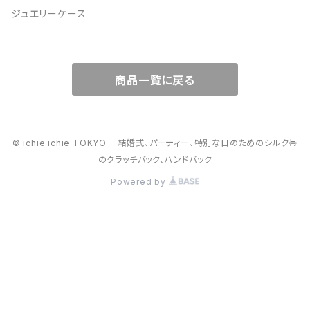
スマホショルダー、サコッシュ
ミニポーチ
ジュエリーケース
ミニサブバッグ
バッグチャーム型ポーチ
商品一覧に戻る
トートーバッグ
コロンとしたハンドバッグ
© ichie ichie TOKYO 結婚式、パーティー、特別な日のためのシルク帯
のクラッチバック、ハンドバック
がま口バッグ
Powered by
2way スマホショルダー・ハンドバック、スマホショルダー
かごバッグ