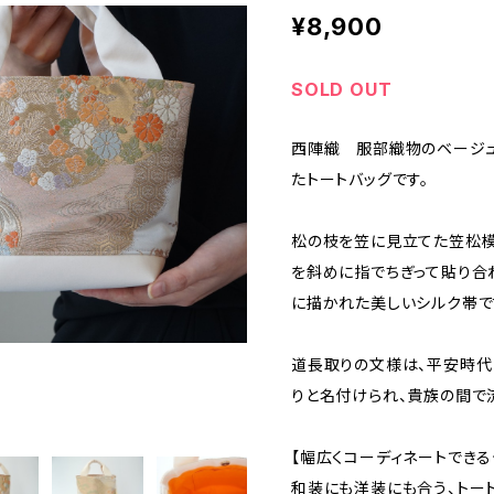
¥8,900
SOLD OUT
西陣織 服部織物のベージュ
たトートバッグです。
松の枝を笠に見立てた笠松模
を斜めに指でちぎって貼り合
に描かれた美しいシルク帯で
道長取りの文様は、平安時
りと名付けられ、貴族の間で
【幅広くコーディネートできる
和装にも洋装にも合う、トー