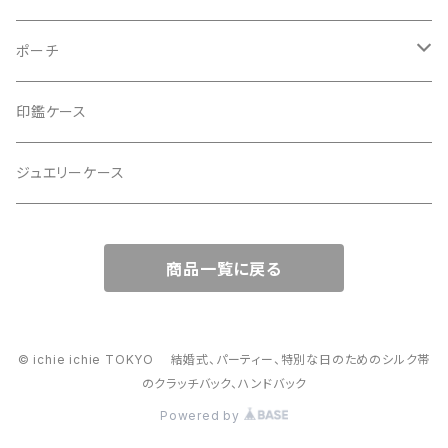
2Wayクラッチバッグ＆ハンドバッグ
ポーチ
ハンドバッグ・ショルダーバッグ
コロンとした大容量コスメポーチ
印鑑ケース
スマホショルダー、サコッシュ
ミニポーチ
ジュエリーケース
ミニサブバッグ
バッグチャーム型ポーチ
商品一覧に戻る
トートーバッグ
コロンとしたハンドバッグ
© ichie ichie TOKYO 結婚式、パーティー、特別な日のためのシルク帯
のクラッチバック、ハンドバック
がま口バッグ
Powered by