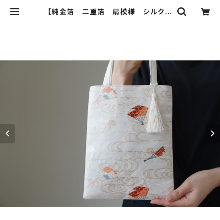
【純金箔 二重箔 扇模様 シルク帯
リメイク ミニサブバック フォーマルバ
ック】日常使い、結婚式、パーティー、
和装バックにも。 | ichie ichie TO
KYO 結婚式、パーティー、特別な日
のためのシルク帯のクラッチバック、
ハンドバック