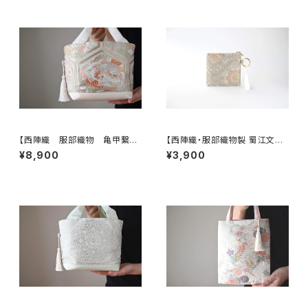
【西陣織 服部織物 亀甲繋ぎ
【西陣織・服部織物製 蜀江文に
に鳳凰・花模様 帯リメイク ト
雲取り・花唐草模様 シルク帯
¥8,900
¥3,900
ートバッグ】日常使い、結婚式、パ
リメイク バッグチャーム型スク
ーティー、お呼ばれの日に。
エアポーチ】メイクポーチ 旅
行 母の日ギフト、誕生日ギフト
にも。