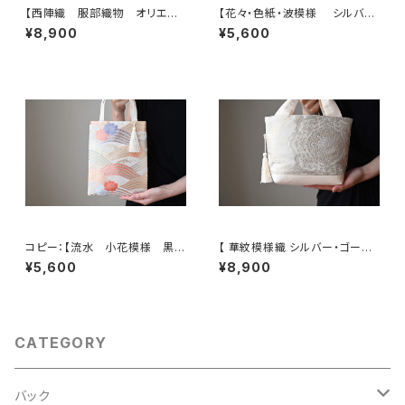
【西陣織 服部織物 オリエン
【花々・色紙・波模様 シルバ
ト更紗 華紋様 薄グリーン・シ
ー・薄ピンク シルク帯リメイク
¥8,900
¥5,600
ルバー シルク帯リメイク トー
ミニサブバッグ フォーマルバッ
トバッグ フォーマルバック】日常
グ】日常使い、結婚式、パーティ
使い、結婚式、パーティー、和装
ー、和装にも。
にも。
コピー：【流水 小花模様 黒
【 華紋模様織 シルバー・ゴール
シルク 帯リメイク ミニサブバッ
ド 帯リメイク トート型バッグ】
¥5,600
¥8,900
ク フォーマルバック】日常使い、
日常使い、結婚式、パーティー、
結婚式、パーティー、和装にも。
お呼ばれの日に。
CATEGORY
バック