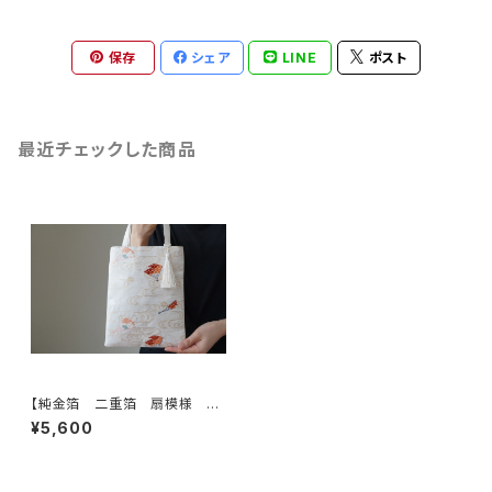
保存
シェア
LINE
ポスト
最近チェックした商品
【純金箔 二重箔 扇模様 シ
ルク帯リメイク ミニサブバック
¥5,600
フォーマルバック】日常使い、結
婚式、パーティー、和装バックに
も。