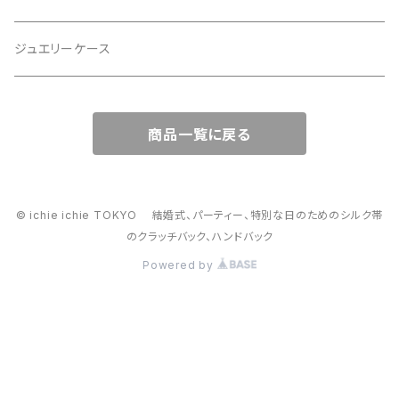
スマホショルダー、サコッシュ
ミニポーチ
ジュエリーケース
ミニサブバッグ
バッグチャーム型ポーチ
商品一覧に戻る
トートーバッグ
コロンとしたハンドバッグ
© ichie ichie TOKYO 結婚式、パーティー、特別な日のためのシルク帯
のクラッチバック、ハンドバック
がま口バッグ
Powered by
2way スマホショルダー・ハンドバック、スマホショルダー
かごバッグ