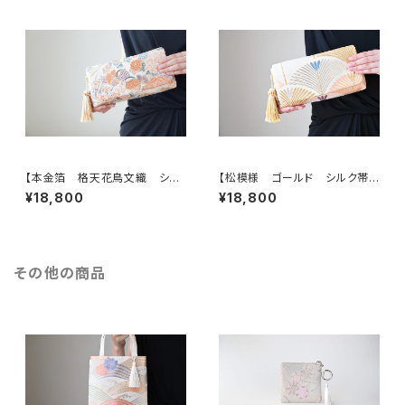
【本金箔 格天花鳥文織 シル
【松模様 ゴールド シルク帯リ
ク帯リメイク 2Wayクラッチ＆
メイク 2Wayクラッチ＆ハンドバ
¥18,800
¥18,800
ハンドバッグ】結婚式、パーティ
ッグ】結婚式、パーティー、お呼ば
ー、お呼ばれの日に。
れの日、卒業式、入学式に。
その他の商品