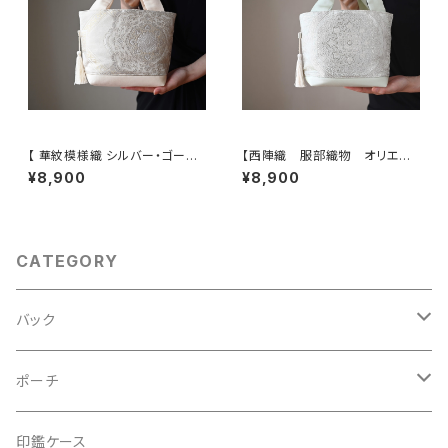
【 華紋模様織 シルバー・ゴール
【西陣織 服部織物 オリエン
ド 帯リメイク トート型バッグ】
ト更紗 華紋様 薄グリーン・シ
¥8,900
¥8,900
日常使い、結婚式、パーティー、
ルバー シルク帯リメイク トー
お呼ばれの日に。
トバッグ フォーマルバック】日常
使い、結婚式、パーティー、和装
にも。
CATEGORY
バック
2Wayクラッチバッグ＆ハンドバッグ
ポーチ
ハンドバッグ・ショルダーバッグ
コロンとした大容量コスメポーチ
印鑑ケース