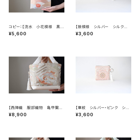
コピー：【流水 小花模様 黒
【鼓模様 シルバー シルク帯リ
シルク 帯リメイク ミニサブバッ
メイク バッグチャーム型スクエ
¥5,600
¥3,600
ク フォーマルバック】日常使い、
アポーチ】メイクポーチ 旅
結婚式、パーティー、和装にも。
行 誕生日ギフトにも。
【西陣織 服部織物 亀甲繋ぎ
【華紋 シルバー・ピンク シル
に鳳凰・花模様 帯リメイク ト
ク帯リメイク バッグチャーム型
¥8,900
¥3,600
ートバッグ】日常使い、結婚式、パ
スクエアポーチ】メイクポーチ
ーティー、お呼ばれの日に。
旅行 誕生日ギフトにも。