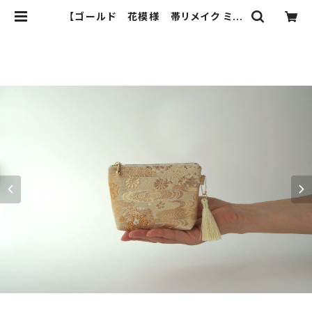
【ゴールド 花模様 帯リメイク ミニ
ポーチ】カードケース、ポーチ小さめ、
ジュエリーポーチ。誕生日ギフト、母の
日ギフトにも。 | ichie ichie TOKY
O 結婚式、パーティー、特別な日の
ためのシルク帯のクラッチバック、ハ
ンドバック