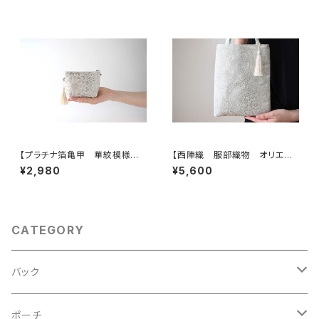
お呼ばれの日に。
行 誕生日ギフトにも。
【プラチナ箔亀甲 華紋模様
【西陣織 服部織物 オリエン
シルク帯リメイク ミニポーチ】
ト更紗 華紋様 薄グリーン・シ
¥2,980
¥5,600
カードケース、ポーチ小さめ、ジ
ルバー シルク帯リメイク ミニ
ュエリーポーチ。誕生日ギフトに
サブバック フォーマルバック】日
も。
常使い、結婚式、パーティー、和
装にも。
CATEGORY
バック
2Wayクラッチバッグ＆ハンドバッグ
ポーチ