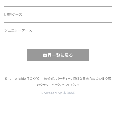
ハンドバッグ・ショルダーバッグ
コロンとした大容量コスメポーチ
印鑑ケース
スマホショルダー、サコッシュ
ミニポーチ
ジュエリーケース
ミニサブバッグ
バッグチャーム型ポーチ
商品一覧に戻る
トートーバッグ
コロンとしたハンドバッグ
© ichie ichie TOKYO 結婚式、パーティー、特別な日のためのシルク帯
のクラッチバック、ハンドバック
がま口バッグ
Powered by
2way スマホショルダー・ハンドバック、スマホショルダー