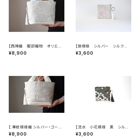
【西陣織 服部織物 オリエン
【鼓模様 シルバー シルク帯リ
ト更紗 華紋様 薄グリーン・シ
メイク バッグチャーム型スクエ
¥8,900
¥3,600
ルバー シルク帯リメイク トー
アポーチ】メイクポーチ 旅
トバッグ フォーマルバック】日常
行 誕生日ギフトにも。
使い、結婚式、パーティー、和装
にも。
【 華紋模様織 シルバー・ゴール
【流水 小花模様 黒 シルク
ド 帯リメイク トート型バッグ】
帯リメイク バッグチャーム型ス
¥8,900
¥3,600
日常使い、結婚式、パーティー、
クエアポーチ】メイクポーチ 旅