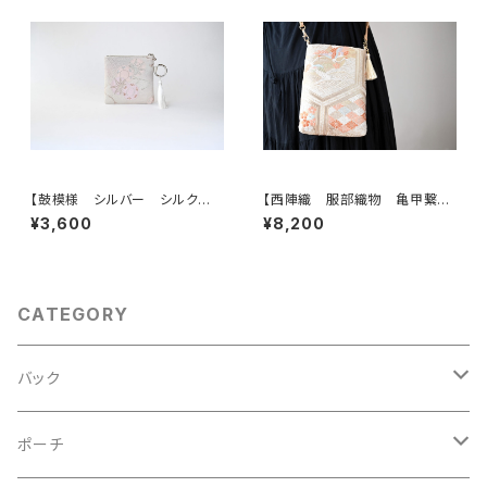
【鼓模様 シルバー シルク帯リ
【西陣織 服部織物 亀甲繋ぎ
メイク バッグチャーム型スクエ
に鳳凰・花模様 帯リメイク
¥3,600
¥8,200
アポーチ】メイクポーチ 旅
スマホショルダーバッグ】日常使
行 誕生日ギフトにも。
い、お呼ばれの日、結婚式バッ
グ、フォーマルバッグ、誕生日ギフ
トとしても。
CATEGORY
バック
2Wayクラッチバッグ＆ハンドバッグ
ポーチ