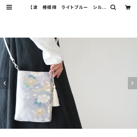
【波 椿模様 ライトブルー シルク
帯リメイク スマホショルダーバッグ】
日常使い、お呼ばれの日に。サコッシ
ュとしても。 | ichie ichie TOKYO
結婚式、パーティー、特別な日のた
めのシルク帯のクラッチバック、ハンド
バック