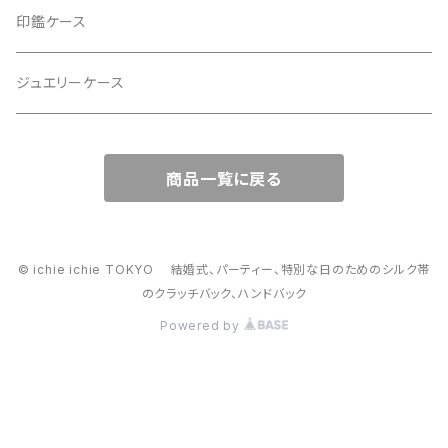
ハンドバッグ・ショルダーバッグ
コロンとした大容量コスメポーチ
印鑑ケース
スマホショルダー、サコッシュ
ミニポーチ
ジュエリーケース
ミニサブバッグ
バッグチャーム型ポーチ
商品一覧に戻る
トートーバッグ
コロンとしたハンドバッグ
© ichie ichie TOKYO 結婚式、パーティー、特別な日のためのシルク帯
のクラッチバック、ハンドバック
がま口バッグ
Powered by
2way スマホショルダー・ハンドバック、スマホショルダー
かごバッグ