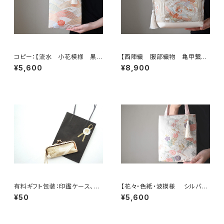
コピー：【流水 小花模様 黒
【西陣織 服部織物 亀甲繋ぎ
シルク 帯リメイク ミニサブバッ
に鳳凰・花模様 帯リメイク ト
¥5,600
¥8,900
ク フォーマルバック】日常使い、
ートバッグ】日常使い、結婚式、パ
結婚式、パーティー、和装にも。
ーティー、お呼ばれの日に。
有料ギフト包装：印鑑ケース、ミ
【花々・色紙・波模様 シルバ
ニジュエリケース用ミニショッピ
ー・薄ピンク シルク帯リメイク
¥50
¥5,600
ングバック
ミニサブバッグ フォーマルバッ
グ】日常使い、結婚式、パーティ
ー、和装にも。