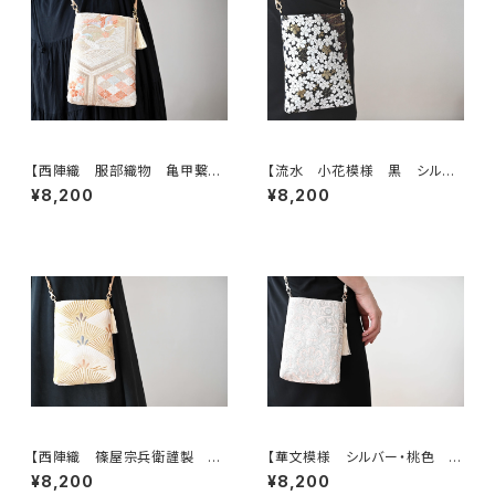
【西陣織 服部織物 亀甲繋ぎ
【流水 小花模様 黒 シルク
に鳳凰・花模様 帯リメイク
帯リメイク スマホショルダーバ
¥8,200
¥8,200
スマホショルダーバッグ】日常使
ッグ】日常使い、お呼ばれの日、
い、お呼ばれの日、結婚式バッ
結婚式バッグ、フォーマルバッグ、
グ、フォーマルバッグ、誕生日ギフ
誕生日ギフト、母の日ギフトとし
トとしても。
ても。
【西陣織 篠屋宗兵衛謹製 若
【華文模様 シルバー・桃色 シ
松模様 ゴールド シルク帯リ
ルク帯リメイク スマホショルダ
¥8,200
¥8,200
メイク スマホショルダーバッ
ーバッグ】日常使い、お呼ばれの