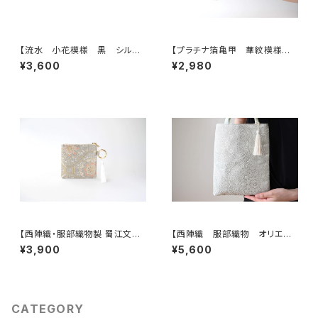
【流水 小花模様 黒 シルク
【プラチナ箔亀甲 華紋模様
帯リメイク バッグチャーム型ス
シルク帯リメイク ミニポーチ】
¥3,600
¥2,980
クエアポーチ】メイクポーチ 旅
カードケース、ポーチ小さめ、ジ
行 誕生日ギフトにも。
ュエリーポーチ。誕生日ギフトに
も。
【西陣織・服部織物製 蜀江文に
【西陣織 服部織物 オリエン
雲取り・花唐草模様 シルク帯
ト更紗 華紋様 薄グリーン・シ
¥3,900
¥5,600
リメイク バッグチャーム型スク
ルバー シルク帯リメイク ミニ
エアポーチ】メイクポーチ 旅
サブバック フォーマルバック】日
行 母の日ギフト、誕生日ギフト
常使い、結婚式、パーティー、和
にも。
装にも。
CATEGORY