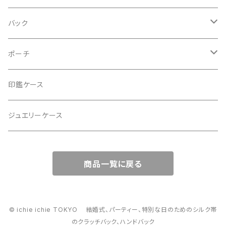
バック
2Wayクラッチバッグ＆ハンドバッグ
ポーチ
ハンドバッグ・ショルダーバッグ
コロンとした大容量コスメポーチ
印鑑ケース
スマホショルダー、サコッシュ
ミニポーチ
ジュエリーケース
ミニサブバッグ
バッグチャーム型ポーチ
商品一覧に戻る
トートーバッグ
コロンとしたハンドバッグ
© ichie ichie TOKYO 結婚式、パーティー、特別な日のためのシルク帯
のクラッチバック、ハンドバック