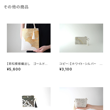
その他の商品
【若松模様織出し ゴールド
コピー：【ホワイト・シルバー シ
シルク帯リメイク ミニサブバック
ルク帯 リメイク バッグチャー
¥5,600
¥3,100
フォーマルバック】日常使い、結
ム型ミニポーチ】カードケース、
婚式、パーティー、和装にも。
コインケース、メイクポーチ 旅
行 誕生日ギフト、母の日ギフト
にも。