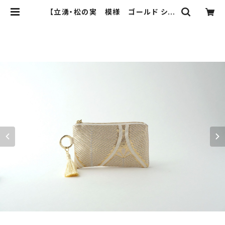
【立湧・松の実 模様 ゴールド シル
ク 帯リメイク バッグチャーム型ミニ
ポーチ】カードケース、コインケース、
メイクポーチ 旅行 誕生日ギフトに
も。 | ichie ichie TOKYO 結婚
式、パーティー、特別な日のためのシ
ルク帯のクラッチバック、ハンドバック