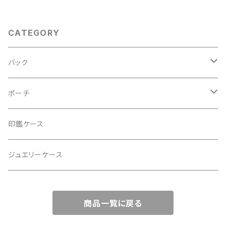
お呼ばれの日に。
CATEGORY
バック
2Wayクラッチバッグ＆ハンドバッグ
ポーチ
ハンドバッグ・ショルダーバッグ
コロンとした大容量コスメポーチ
印鑑ケース
スマホショルダー、サコッシュ
ミニポーチ
ジュエリーケース
ミニサブバッグ
バッグチャーム型ポーチ
商品一覧に戻る
トートーバッグ