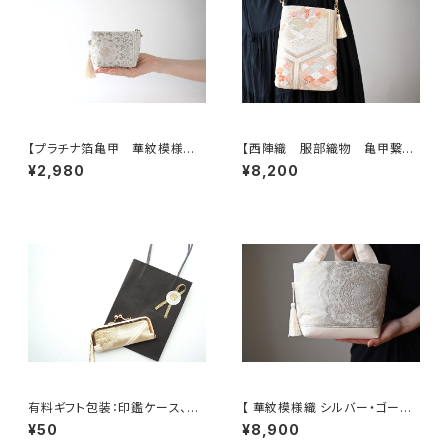
【プラチナ箔亀甲 華紋模様
【西陣織 服部織物 亀甲繋ぎ
シルク帯リメイク ミニポーチ】
に鳳凰・花模様 帯リメイク
¥2,980
¥8,200
カードケース、ポーチ小さめ、ジ
スマホショルダーバッグ】日常使
ュエリーポーチ。誕生日ギフトに
い、お呼ばれの日、結婚式バッ
も。
グ、フォーマルバッグ、誕生日ギフ
トとしても。
有料ギフト包装：印鑑ケース、ミ
【 華紋模様織 シルバー・ゴール
ニジュエリケース用ミニショッピ
ド 帯リメイク トート型バッグ】
¥50
¥8,900
ングバック
日常使い、結婚式、パーティー、