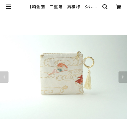
【純金箔 二重箔 扇模様 シルバ
ー シルク 帯リメイク バッグチャー
ム型スクエアポーチ】イヤフォンケー
ス メイクポーチ 旅行 誕生日ギフ
トにも。 | ichie ichie TOKYO
結婚式、パーティー、特別な日のため
のシルク帯のクラッチバック、ハンドバ
ック