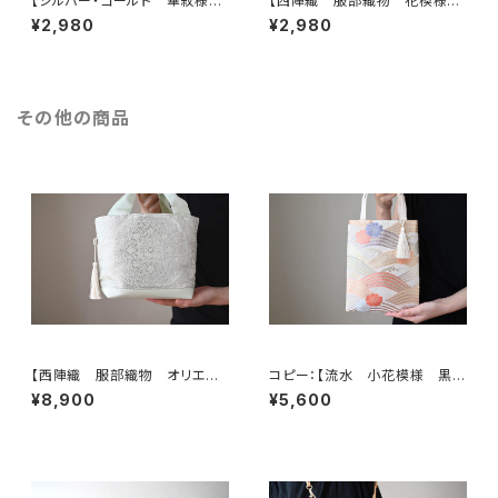
【シルバー・ゴールド 華紋様
【西陣織 服部織物 花模様
シルク帯リメイクミニポーチ】カ
帯リメイクミニポーチ】カードケ
¥2,980
¥2,980
ードケース、ポーチ小さめ、ジュ
ース、ポーチ小さめ、ジュエリー
エリーポーチ、誕生日ギフトに
ポーチ。誕生日ギフトにも。
も。
その他の商品
【西陣織 服部織物 オリエン
コピー：【流水 小花模様 黒
ト更紗 華紋様 薄グリーン・シ
シルク 帯リメイク ミニサブバッ
¥8,900
¥5,600
ルバー シルク帯リメイク トー
ク フォーマルバック】日常使い、
トバッグ フォーマルバック】日常
結婚式、パーティー、和装にも。
使い、結婚式、パーティー、和装
にも。