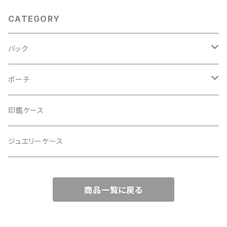
装にも。
CATEGORY
バック
2Wayクラッチバッグ＆ハンドバッグ
ポーチ
ハンドバッグ・ショルダーバッグ
コロンとした大容量コスメポーチ
印鑑ケース
スマホショルダー、サコッシュ
ミニポーチ
ジュエリーケース
ミニサブバッグ
バッグチャーム型ポーチ
商品一覧に戻る
トートーバッグ