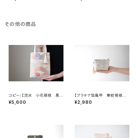
ダーバッグ】日常使い、お呼ばれ
ショルダーバッグ】日常使い、お
の日、結婚式バッグ、フォーマル
呼ばれの日、結婚式バッグ、フォ
バッグ、誕生日ギフトとしても。
ーマルバッグ、誕生日ギフト、母
の日ギフトとしても。
その他の商品
コピー：【流水 小花模様 黒
【プラチナ箔亀甲 華紋模様
シルク 帯リメイク ミニサブバッ
シルク帯リメイク ミニポーチ】
¥5,600
¥2,980
ク フォーマルバック】日常使い、
カードケース、ポーチ小さめ、ジ
結婚式、パーティー、和装にも。
ュエリーポーチ。誕生日ギフトに
も。