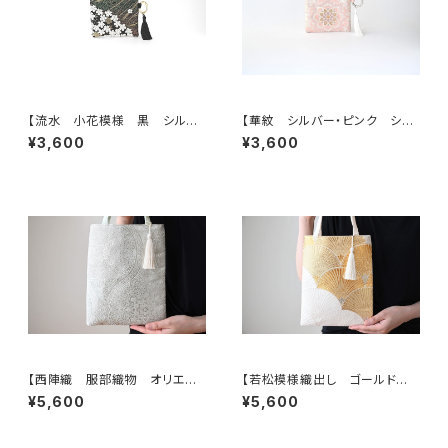
【流水 小花模様 黒 シルク
【華紋 シルバー・ピンク シル
帯リメイク バッグチャーム型ス
ク帯リメイク バッグチャーム型
¥3,600
¥3,600
クエアポーチ】メイクポーチ 旅
スクエアポーチ】メイクポーチ
行 誕生日ギフトにも。
旅行 誕生日ギフトにも。
【西陣織 服部織物 オリエン
【若松模様織出し ゴールド
ト更紗 華紋様 薄グリーン・シ
シルク帯リメイク ミニサブバック
¥5,600
¥5,600
ルバー シルク帯リメイク ミニ
フォーマルバック】日常使い、結
サブバック フォーマルバック】日
婚式、パーティー、和装にも。
常使い、結婚式、パーティー、和