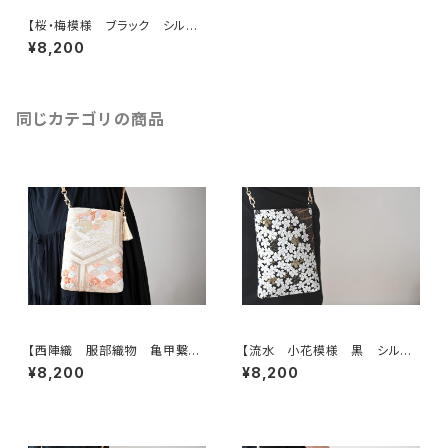
【桜・梅模様 ブラック シルク
帯リメイク スマホショルダーバ
¥8,200
ッグ】日常使い、お呼ばれの日
に。サコッシュや結婚式バッグ、パ
ーティーバッグ、誕生日ギフトと
しても。
同じカテゴリの商品
【西陣織 服部織物 亀甲繋ぎ
【流水 小花模様 黒 シルク
に鳳凰・花模様 帯リメイク
帯リメイク スマホショルダーバ
¥8,200
¥8,200
スマホショルダーバッグ】日常使
ッグ】日常使い、お呼ばれの日、
い、お呼ばれの日、結婚式バッ
結婚式バッグ、フォーマルバッグ、
グ、フォーマルバッグ、誕生日ギフ
誕生日ギフト、母の日ギフトとし
トとしても。
ても。