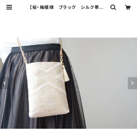
【桜・梅模様 ブラック シルク帯リメ
イク スマホショルダーバッグ】日常
使い、お呼ばれの日に。サコッシュや
結婚式バッグ、パーティーバッグ、誕生
日ギフトとしても。 | ichie ichie TO
KYO 結婚式、パーティー、特別な日
のためのシルク帯のクラッチバック、
ハンドバック