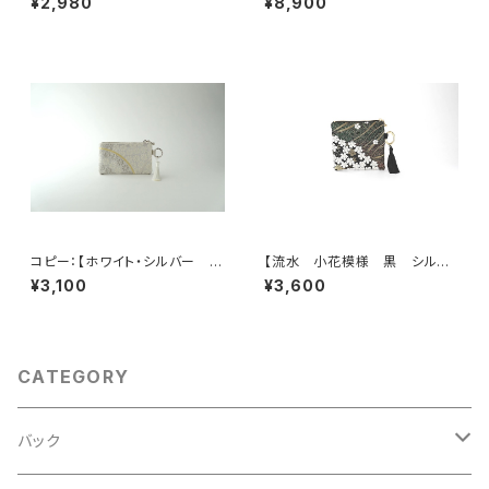
¥2,980
¥8,900
カードケース、ポーチ小さめ、ジ
ルバー シルク帯リメイク トー
ュエリーポーチ。誕生日ギフトに
トバッグ フォーマルバック】日常
も。
使い、結婚式、パーティー、和装
にも。
コピー：【ホワイト・シルバー シ
【流水 小花模様 黒 シルク
ルク帯 リメイク バッグチャー
帯リメイク バッグチャーム型ス
¥3,100
¥3,600
ム型ミニポーチ】カードケース、
クエアポーチ】メイクポーチ 旅
コインケース、メイクポーチ 旅
行 誕生日ギフトにも。
行 誕生日ギフト、母の日ギフト
にも。
CATEGORY
バック