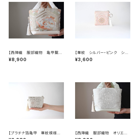
【西陣織 服部織物 亀甲繋ぎ
【華紋 シルバー・ピンク シル
に鳳凰・花模様 帯リメイク ト
ク帯リメイク バッグチャーム型
¥8,900
¥3,600
ートバッグ】日常使い、結婚式、パ
スクエアポーチ】メイクポーチ
ーティー、お呼ばれの日に。
旅行 誕生日ギフトにも。
【プラチナ箔亀甲 華紋模様
【西陣織 服部織物 オリエン
シルク帯リメイク ミニポーチ】
ト更紗 華紋様 薄グリーン・シ