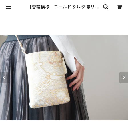
【雪輪模様 ゴールド シルク 帯リメ
イク スマホショルダーバッグ】日常使
い、お呼ばれの日に。サコッシュとして
も。 | ichie ichie TOKYO 結婚
式、パーティー、特別な日のためのシ
ルク帯のクラッチバック、ハンドバック