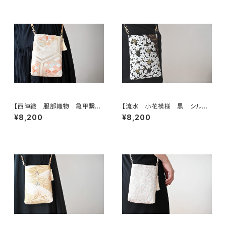
【西陣織 服部織物 亀甲繋ぎ
【流水 小花模様 黒 シルク
に鳳凰・花模様 帯リメイク
帯リメイク スマホショルダーバ
¥8,200
¥8,200
スマホショルダーバッグ】日常使
ッグ】日常使い、お呼ばれの日、
い、お呼ばれの日、結婚式バッ
結婚式バッグ、フォーマルバッグ、
グ、フォーマルバッグ、誕生日ギフ
誕生日ギフト、母の日ギフトとし
トとしても。
ても。