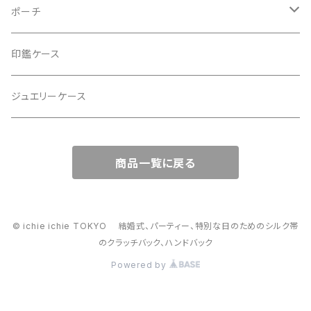
2Wayクラッチバッグ＆ハンドバッグ
ポーチ
ハンドバッグ・ショルダーバッグ
コロンとした大容量コスメポーチ
印鑑ケース
スマホショルダー、サコッシュ
ミニポーチ
ジュエリーケース
ミニサブバッグ
バッグチャーム型ポーチ
商品一覧に戻る
トートーバッグ
コロンとしたハンドバッグ
© ichie ichie TOKYO 結婚式、パーティー、特別な日のためのシルク帯
のクラッチバック、ハンドバック
がま口バッグ
Powered by
2way スマホショルダー・ハンドバック、スマホショルダー