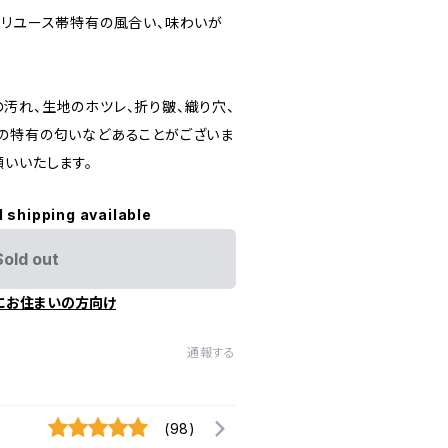
にリユース帯特有の風合い、味わいが
汚れ、生地のホツレ、折り皺、織り穴、
の特有の匂いなどあることがございま
願いいたします。
l shipping available
Sold out
にお住まいの方向け
通報する
(98)