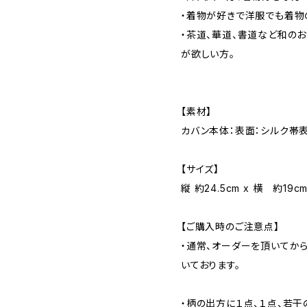
・着物が好きで洋服でも着物
・茶道、華道、書道など和の
が欲しい方。
【素材】
カバン本体：表面：シルク帯表
【サイズ】
縦 約24.5cm x 横 約19
【ご購入時のご注意点】
・通常、オーダーを頂いてから
いております。
・柄の出方に１点、１点、若干