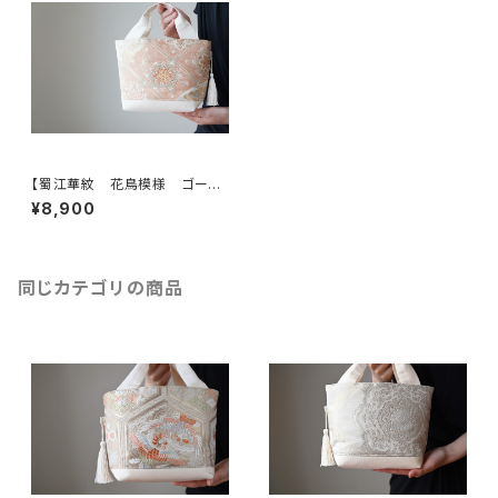
【蜀江華紋 花鳥模様 ゴール
ド シルク 帯リメイク トート型
¥8,900
バック】日常使い、結婚式、パー
ティー、お呼ばれの日に。
同じカテゴリの商品