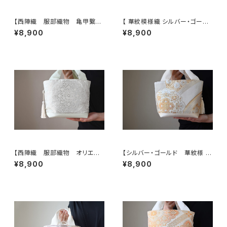
【西陣織 服部織物 亀甲繋ぎ
【 華紋模様織 シルバー・ゴール
に鳳凰・花模様 帯リメイク ト
ド 帯リメイク トート型バッグ】
¥8,900
¥8,900
ートバッグ】日常使い、結婚式、パ
日常使い、結婚式、パーティー、
ーティー、お呼ばれの日に。
お呼ばれの日に。
【西陣織 服部織物 オリエン
【シルバー・ゴールド 華紋様 シ
ト更紗 華紋様 薄グリーン・シ
ルク帯リメイク トート型バッ
¥8,900
¥8,900
ルバー シルク帯リメイク トー
グ】日常使い、結婚式、パーティ
トバッグ フォーマルバック】日常
ー、お呼ばれの日に。
使い、結婚式、パーティー、和装
にも。