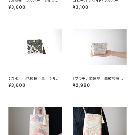
【鼓模様 シルバー シルク帯リ
コピー：【ホワイト・シルバー シ
メイク バッグチャーム型スクエ
ルク帯 リメイク バッグチャー
¥3,600
¥3,100
アポーチ】メイクポーチ 旅
ム型ミニポーチ】カードケース、
行 誕生日ギフトにも。
コインケース、メイクポーチ 旅
行 誕生日ギフト、母の日ギフト
にも。
【流水 小花模様 黒 シルク
【プラチナ箔亀甲 華紋模様
帯リメイク バッグチャーム型ス
シルク帯リメイク ミニポーチ】
¥3,600
¥2,980
クエアポーチ】メイクポーチ 旅
カードケース、ポーチ小さめ、ジ
行 誕生日ギフトにも。
ュエリーポーチ。誕生日ギフトに
も。