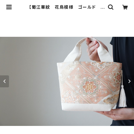
【蜀江華紋 花鳥模様 ゴールド シ
ルク 帯リメイク トート型バック】日常
使い、結婚式、パーティー、お呼ばれの
日に。 | ichie ichie TOKYO 結
婚式、パーティー、特別な日のための
シルク帯のクラッチバック、ハンドバッ
ク