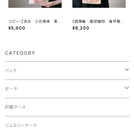
コピー：【流水 小花模様 黒
【西陣織 服部織物 亀甲繋ぎ
シルク 帯リメイク ミニサブバッ
に鳳凰・花模様 帯リメイク
¥5,600
¥8,200
ク フォーマルバック】日常使い、
スマホショルダーバッグ】日常使
結婚式、パーティー、和装にも。
い、お呼ばれの日、結婚式バッ
グ、フォーマルバッグ、誕生日ギフ
トとしても。
CATEGORY
バック
2Wayクラッチバッグ＆ハンドバッグ
ポーチ
ハンドバッグ・ショルダーバッグ
コロンとした大容量コスメポーチ
印鑑ケース
スマホショルダー、サコッシュ
ミニポーチ
ジュエリーケース