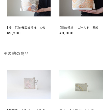
【桜 荒波青海波模様 シルク
【華紋模様 ゴールド 華紋様
帯リメイク ミニトートバック】シ
シルク帯リメイク トート型バッ
¥9,200
¥8,900
ョルダーバッグとしても。日常使
グ】日常使い、結婚式、パーティ
い、結婚式、パーティー、お呼ば
ー、お呼ばれの日に。
れの日に。
その他の商品