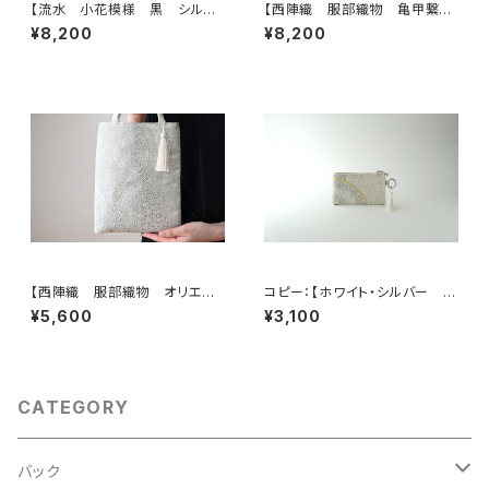
【流水 小花模様 黒 シルク
【西陣織 服部織物 亀甲繋ぎ
帯リメイク スマホショルダーバ
に鳳凰・花模様 帯リメイク
¥8,200
¥8,200
ッグ】日常使い、お呼ばれの日、
スマホショルダーバッグ】日常使
結婚式バッグ、フォーマルバッグ、
い、お呼ばれの日、結婚式バッ
誕生日ギフト、母の日ギフトとし
グ、フォーマルバッグ、誕生日ギフ
ても。
トとしても。
【西陣織 服部織物 オリエン
コピー：【ホワイト・シルバー シ
ト更紗 華紋様 薄グリーン・シ
ルク帯 リメイク バッグチャー
¥5,600
¥3,100
ルバー シルク帯リメイク ミニ
ム型ミニポーチ】カードケース、
サブバック フォーマルバック】日
コインケース、メイクポーチ 旅
常使い、結婚式、パーティー、和
行 誕生日ギフト、母の日ギフト
装にも。
にも。
CATEGORY
バック