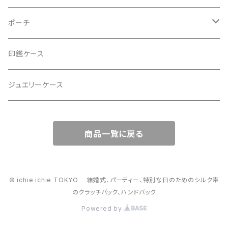
2Wayクラッチバッグ＆ハンドバッグ
ポーチ
ハンドバッグ・ショルダーバッグ
コロンとした大容量コスメポーチ
印鑑ケース
スマホショルダー、サコッシュ
ミニポーチ
ジュエリーケース
ミニサブバッグ
バッグチャーム型ポーチ
商品一覧に戻る
トートーバッグ
コロンとしたハンドバッグ
© ichie ichie TOKYO 結婚式、パーティー、特別な日のためのシルク帯
のクラッチバック、ハンドバック
がま口バッグ
Powered by