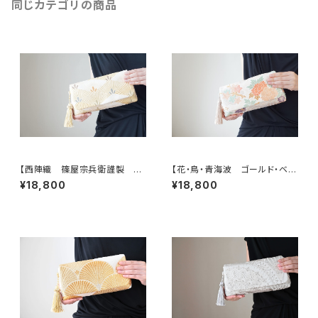
同じカテゴリの商品
【西陣織 篠屋宗兵衛謹製 若
【花・鳥・青海波 ゴールド・ベー
松模様 ゴールド シルク帯リ
ジュ シルク帯リメイク クラッ
¥18,800
¥18,800
メイク 2Wayクラッチ＆ハンドバ
チバッグ＆ハンドバッグ】結婚式、
ッグ】結婚式、パーティー、お呼ば
パーティー、お呼ばれの日に。
れの日に。