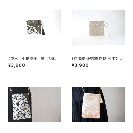
【流水 小花模様 黒 シルク
【西陣織・服部織物製 蜀江文に
帯リメイク バッグチャーム型ス
雲取り・花唐草模様 シルク帯
¥3,600
¥3,900
クエアポーチ】メイクポーチ 旅
リメイク バッグチャーム型スク
行 誕生日ギフトにも。
エアポーチ】メイクポーチ 旅
行 母の日ギフト、誕生日ギフト
にも。