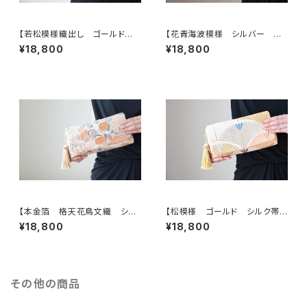
【若松模様織出し ゴールド
【花青海波模様 シルバー シ
シルク帯リメイク 2Wayクラッチ
ルク帯リメイク 2Wayクラッチ＆
¥18,800
¥18,800
＆ハンドバッグ】結婚式、パーティ
ハンドバッグ】結婚式、パーティ
ー、和装、お呼ばれの日に。
ー、お呼ばれの日に。
【本金箔 格天花鳥文織 シル
【松模様 ゴールド シルク帯リ
ク帯リメイク 2Wayクラッチ＆
メイク 2Wayクラッチ＆ハンドバ
¥18,800
¥18,800
ハンドバッグ】結婚式、パーティ
ッグ】結婚式、パーティー、お呼ば
ー、お呼ばれの日に。
れの日、卒業式、入学式に。
その他の商品