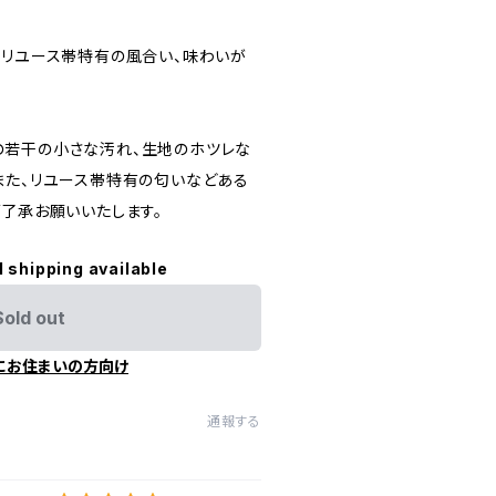
にリユース帯特有の風合い、味わいが
の若干の小さな汚れ、生地のホツレな
また、リユース帯特有の匂いなどある
ご了承お願いいたします。
l shipping available
Sold out
にお住まいの方向け
通報する