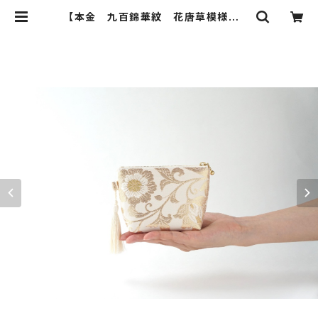
【本金 九百錦華紋 花唐草模様 シ
ルク帯リメイク ミニポーチ】カード
ケース、ポーチ小さめ、ジュエリーポー
チ。誕生日ギフトにも。 | ichie ichie
TOKYO 結婚式、パーティー、特別
な日のためのシルク帯のクラッチバッ
ク、ハンドバック