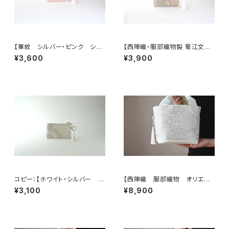
【華紋 シルバー・ピンク シル
【西陣織・服部織物製 蜀江文に
ク帯リメイク バッグチャーム型
雲取り・花唐草模様 シルク帯
¥3,600
¥3,900
スクエアポーチ】メイクポーチ
リメイク バッグチャーム型スク
旅行 誕生日ギフトにも。
エアポーチ】メイクポーチ 旅
行 母の日ギフト、誕生日ギフト
にも。
コピー：【ホワイト・シルバー シ
【西陣織 服部織物 オリエン
ルク帯 リメイク バッグチャー
ト更紗 華紋様 薄グリーン・シ
¥3,100
¥8,900
ム型ミニポーチ】カードケース、
ルバー シルク帯リメイク トー
コインケース、メイクポーチ 旅
トバッグ フォーマルバック】日常
行 誕生日ギフト、母の日ギフト
使い、結婚式、パーティー、和装
にも。
にも。