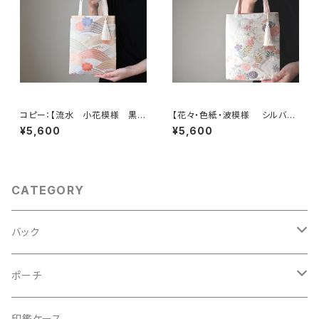
コピー：【流水 小花模様 黒
【花々・色紙・波模様 シルバ
シルク 帯リメイク ミニサブバッ
ー・薄ピンク シルク帯リメイク
¥5,600
¥5,600
ク フォーマルバック】日常使い、
ミニサブバッグ フォーマルバッ
結婚式、パーティー、和装にも。
グ】日常使い、結婚式、パーティ
ー、和装にも。
CATEGORY
バック
2Wayクラッチバッグ＆ハンドバッグ
ポーチ
ハンドバッグ・ショルダーバッグ
コロンとした大容量コスメポーチ
印鑑ケース