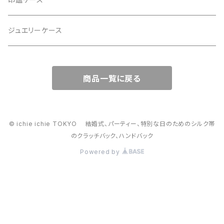
スマホショルダー、サコッシュ
ミニポーチ
ジュエリーケース
ミニサブバッグ
バッグチャーム型ポーチ
商品一覧に戻る
トートーバッグ
コロンとしたハンドバッグ
© ichie ichie TOKYO 結婚式、パーティー、特別な日のためのシルク帯
のクラッチバック、ハンドバック
がま口バッグ
Powered by
2way スマホショルダー・ハンドバック、スマホショルダー
かごバッグ