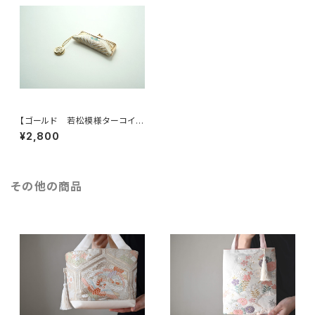
【ゴールド 若松模様ターコイ
ズ シルク帯 印鑑ケース】結
¥2,800
婚祝い、誕生日のギフトに。がま
口、帯リメイク（G11)
その他の商品