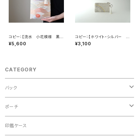
コピー：【流水 小花模様 黒
コピー：【ホワイト・シルバー シ
シルク 帯リメイク ミニサブバッ
ルク帯 リメイク バッグチャー
¥5,600
¥3,100
ク フォーマルバック】日常使い、
ム型ミニポーチ】カードケース、
結婚式、パーティー、和装にも。
コインケース、メイクポーチ 旅
行 誕生日ギフト、母の日ギフト
にも。
CATEGORY
バック
2Wayクラッチバッグ＆ハンドバッグ
ポーチ
ハンドバッグ・ショルダーバッグ
コロンとした大容量コスメポーチ
印鑑ケース