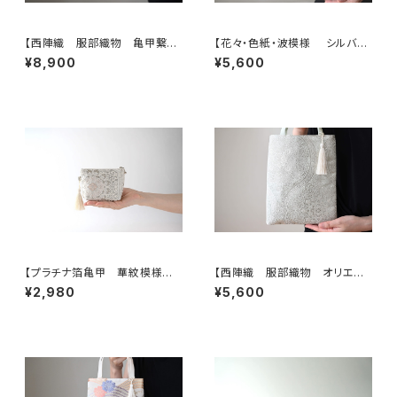
【西陣織 服部織物 亀甲繋ぎ
【花々・色紙・波模様 シルバ
に鳳凰・花模様 帯リメイク ト
ー・薄ピンク シルク帯リメイク
¥8,900
¥5,600
ートバッグ】日常使い、結婚式、パ
ミニサブバッグ フォーマルバッ
ーティー、お呼ばれの日に。
グ】日常使い、結婚式、パーティ
ー、和装にも。
【プラチナ箔亀甲 華紋模様
【西陣織 服部織物 オリエン
シルク帯リメイク ミニポーチ】
ト更紗 華紋様 薄グリーン・シ
¥2,980
¥5,600
カードケース、ポーチ小さめ、ジ
ルバー シルク帯リメイク ミニ
ュエリーポーチ。誕生日ギフトに
サブバック フォーマルバック】日
も。
常使い、結婚式、パーティー、和
装にも。