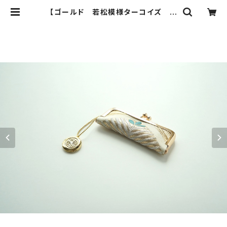
【ゴールド 若松模様ターコイズ シ
ルク帯 印鑑ケース】結婚祝い、誕生
日のギフトに。がま口、帯リメイク（G1
1) | ichie ichie TOKYO 結婚
式、パーティー、特別な日のためのシ
ルク帯のクラッチバック、ハンドバック