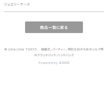
スマホショルダー、サコッシュ
ミニポーチ
ジュエリーケース
ミニサブバッグ
バッグチャーム型ポーチ
商品一覧に戻る
トートーバッグ
コロンとしたハンドバッグ
© ichie ichie TOKYO 結婚式、パーティー、特別な日のためのシルク帯
のクラッチバック、ハンドバック
がま口バッグ
Powered by
2way スマホショルダー・ハンドバック、スマホショルダー
かごバッグ